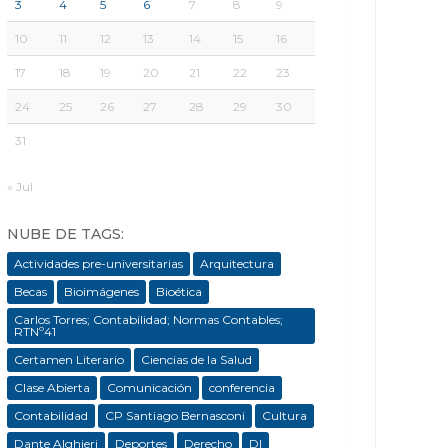
3
4
5
6
7
8
9
10
11
12
13
14
15
16
17
18
19
20
21
22
23
24
25
26
27
28
29
30
31
« Jul
NUBE DE TAGS:
Actividades pre-universitarias
Arquitectura
Becas
Bioimágenes
Bioética
Carlos Torres; Contabilidad; Normas Contables;
RTNº41
Certamen Literario
Ciencias de la Salud
Clase Abierta
Comunicación
conferencia
Contabilidad
CP Santiago Bernasconi
Cultura
Dante Alghieri
Deportes
Derecho
DI