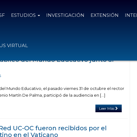
SF
ESTUDIOS
INVESTIGACIÓN
EXTENSIÓN
INT
das con el tag Vaticano
S VIRTUAL
Jubileo del Mundo Educativo junto al
5
del Mundo Educativo, el pasado viernes 31 de octubre el rector
enio Martín De Palma, participó de la audiencia en […]
Leer Más
 Red UC-OC fueron recibidos por el
tino en el Vaticano