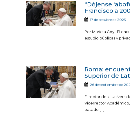
“Déjense ‘abofe
Francisco a 200
17 de octubre de 2023
Por Mariela Goy El encu
estudio públicas y privad
Roma: encuentr
Superior de Lat
26 de septiembre de 20
El rector de la Universi
Vicerrector Académico, D
pasado […]