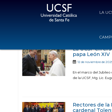
LA UC
Noticias publica
CAMPU
La UCSF en el 
papa León XIV
12 de noviembre de 202
En el marco del Jubileo 
de la UCSF, Mg. Lic. Eug
Rectores de la
cardenal Tolen