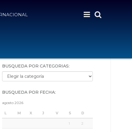
ERNACIONAL
BÚSQUEDA POR PALABRAS:
BÚSQUEDA POR CATEGORÍAS:
Búsqueda por categorías:
BÚSQUEDA POR FECHA:
agosto 2026
L
M
X
J
V
S
D
1
2