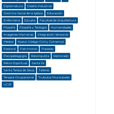
Diplomatura
Diseño Industrial
Doctrina Social de la Iglesia
Educación
Enfermeria
Escuela
Facultad de Arquitectura
Filosofía
Filosofía y Teología
Humanidades
Imágenes Mamarias
Integración Sensorial
Medios
Nuevo Código Civil y Comercial
Pastoral
Patrimonio
Posadas
Psicopedagogía
Reconquista
Rectorado
Retiro Espiritual
Santa Fe
Santa Teresa de Jesús
Talleres
Terapia Ocupacional
Trubutos Municipales
UCSF