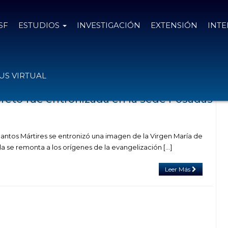
SF
ESTUDIOS
INVESTIGACIÓN
EXTENSIÓN
INT
con el tag virgen de loreto
S VIRTUAL
oreto fue entronizada en la sede Posadas
 Santos Mártires se entronizó una imagen de la Virgen María de
la se remonta a los orígenes de la evangelización […]
Leer Más