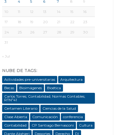
3
4
5
6
7
8
9
10
11
12
13
14
15
16
17
18
19
20
21
22
23
24
25
26
27
28
29
30
31
« Jul
NUBE DE TAGS:
Actividades pre-universitarias
Arquitectura
Becas
Bioimágenes
Bioética
Carlos Torres; Contabilidad; Normas Contables;
RTNº41
Certamen Literario
Ciencias de la Salud
Clase Abierta
Comunicación
conferencia
Contabilidad
CP Santiago Bernasconi
Cultura
Dante Alghieri
Deportes
Derecho
DI