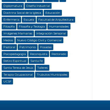
Diplomatura
Diseño Industrial
Doctrina Social de la Iglesia
Educación
Enfermeria
Escuela
Facultad de Arquitectura
Filosofía
Filosofía y Teología
Humanidades
Imágenes Mamarias
Integración Sensorial
Medios
Nuevo Código Civil y Comercial
Pastoral
Patrimonio
Posadas
Psicopedagogía
Reconquista
Rectorado
Retiro Espiritual
Santa Fe
Santa Teresa de Jesús
Talleres
Terapia Ocupacional
Trubutos Municipales
UCSF