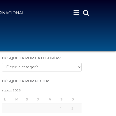
ERNACIONAL
BÚSQUEDA POR PALABRAS:
BÚSQUEDA POR CATEGORÍAS:
Búsqueda por categorías:
BÚSQUEDA POR FECHA:
agosto 2026
L
M
X
J
V
S
D
1
2