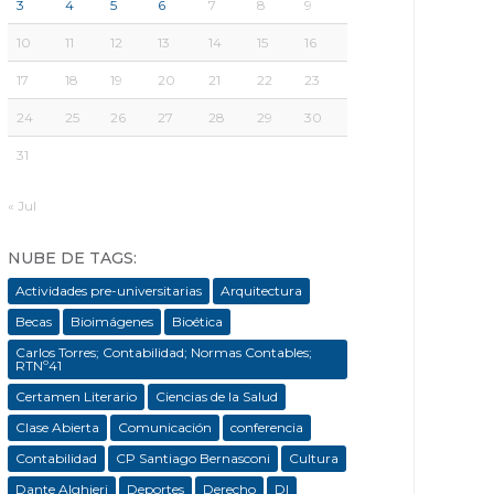
3
4
5
6
7
8
9
10
11
12
13
14
15
16
17
18
19
20
21
22
23
24
25
26
27
28
29
30
31
« Jul
NUBE DE TAGS:
Actividades pre-universitarias
Arquitectura
Becas
Bioimágenes
Bioética
Carlos Torres; Contabilidad; Normas Contables;
RTNº41
Certamen Literario
Ciencias de la Salud
Clase Abierta
Comunicación
conferencia
Contabilidad
CP Santiago Bernasconi
Cultura
Dante Alghieri
Deportes
Derecho
DI