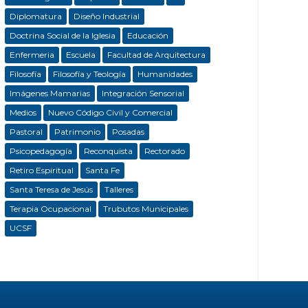
Diplomatura
Diseño Industrial
Doctrina Social de la Iglesia
Educación
Enfermeria
Escuela
Facultad de Arquitectura
Filosofía
Filosofía y Teología
Humanidades
Imágenes Mamarias
Integración Sensorial
Medios
Nuevo Código Civil y Comercial
Pastoral
Patrimonio
Posadas
Psicopedagogía
Reconquista
Rectorado
Retiro Espiritual
Santa Fe
Santa Teresa de Jesús
Talleres
Terapia Ocupacional
Trubutos Municipales
UCSF