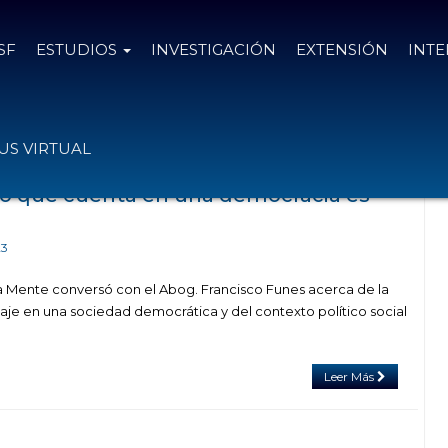
SF
ESTUDIOS
INVESTIGACIÓN
EXTENSIÓN
INT
as con el tag votaciones
S VIRTUAL
 lo que cuenta en una democracia es
23
 Mente conversó con el Abog. Francisco Funes acerca de la
aje en una sociedad democrática y del contexto político social
Leer Más