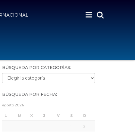
ERNACIONAL
BÚSQUEDA POR PALABRAS:
BÚSQUEDA POR CATEGORÍAS:
Búsqueda por categorías:
BÚSQUEDA POR FECHA:
agosto 2026
L
M
X
J
V
S
D
1
2