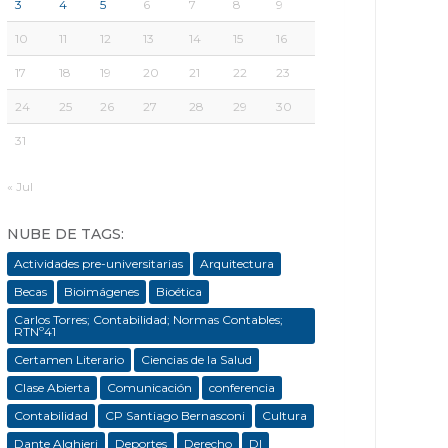
3
4
5
6
7
8
9
10
11
12
13
14
15
16
17
18
19
20
21
22
23
24
25
26
27
28
29
30
31
« Jul
NUBE DE TAGS:
Actividades pre-universitarias
Arquitectura
Becas
Bioimágenes
Bioética
Carlos Torres; Contabilidad; Normas Contables;
RTNº41
Certamen Literario
Ciencias de la Salud
Clase Abierta
Comunicación
conferencia
Contabilidad
CP Santiago Bernasconi
Cultura
Dante Alghieri
Deportes
Derecho
DI