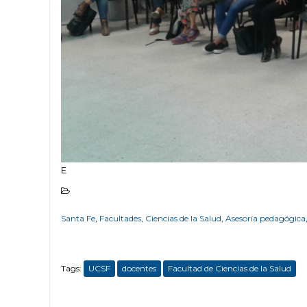
E
Santa Fe
,
Facultades
,
Ciencias de la Salud
,
Asesoría pedagógica
Tags:
UCSF
docentes
Facultad de Ciencias de la Salud