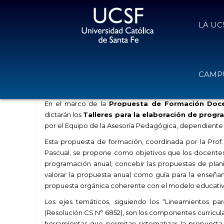
LA UC
Talleres para la elaboración de pr
CAMPU
4 de abril de 2019
Volver
En el marco de la
Propuesta de Formación Docen
dictarán los
Talleres para la elaboración de progr
por el Equipo de la Asesoría Pedagógica, dependiente
Esta propuesta de formación, coordinada por la Prof.
Pascual, se propone como objetivos que los docentes 
programación anual, concebir las propuestas de planif
valorar la propuesta anual como guía para la enseñan
propuesta orgánica coherente con el modelo educativo 
Los ejes temáticos, siguiendo los “Lineamientos p
(Resolución CS N° 6852), son los componentes curricu
herramientas que permitan sistematizar la propuest