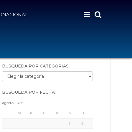
ERNACIONAL
BÚSQUEDA POR PALABRAS:
BÚSQUEDA POR CATEGORÍAS:
Búsqueda por categorías:
BÚSQUEDA POR FECHA:
agosto 2026
L
M
X
J
V
S
D
1
2