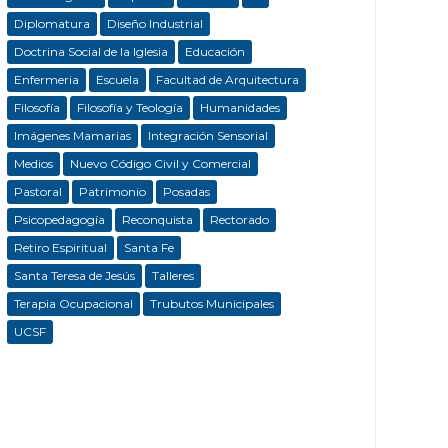
Diplomatura
Diseño Industrial
Doctrina Social de la Iglesia
Educación
Enfermeria
Escuela
Facultad de Arquitectura
Filosofía
Filosofía y Teología
Humanidades
Imágenes Mamarias
Integración Sensorial
Medios
Nuevo Código Civil y Comercial
Pastoral
Patrimonio
Posadas
Psicopedagogía
Reconquista
Rectorado
Retiro Espiritual
Santa Fe
Santa Teresa de Jesús
Talleres
Terapia Ocupacional
Trubutos Municipales
UCSF