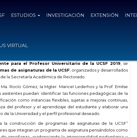
SF
ESTUDIOS
INVESTIGACIÓN
EXTENSIÓN
INT
ogramas de asignaturas de la UCSF
S VIRTUAL
te para el Profesor Universitario de la UCSF 2019
, se
amas de asignaturas de la UCSF
, organizados y desarrollados
 de la Secretaría Académica de Rectorado.
 Ma. Rocío Gómez, la Mgter. Maricel Lederhos y la Prof. Emilse
asistentes puedan: identificar las funciones pedagógicas de la
icación como instancias flexibles, sujetas a mejoras continuas,
za del profesor y el aprendizaje del estudiante y elaborar una
de la Universidad y el perfil profesional deseado.
ara la construcción de programas de asignaturas de la UCSF”
lares que integran un programa de asignatura pensándolos como
a de enseñanza, evidenciando la intencionalidad pedagógica y