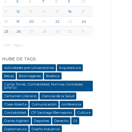
4
5
6
7
8
9
10
11
12
13
14
15
16
17
18
19
20
21
22
23
24
25
26
27
28
29
30
31
« Jun
Ago »
NUBE DE TAGS:
Actividades pre-universitarias
Arquitectura
Becas
Bioimágenes
Bioética
Carlos Torres; Contabilidad; Normas Contables;
RTNº41
Certamen Literario
Ciencias de la Salud
Clase Abierta
Comunicación
conferencia
Contabilidad
CP Santiago Bernasconi
Cultura
Dante Alghieri
Deportes
Derecho
DI
Diplomatura
Diseño Industrial