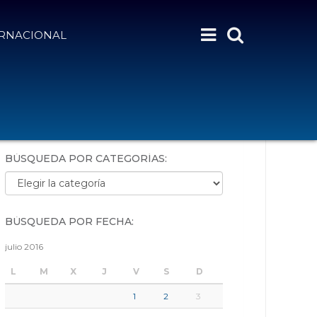
ERNACIONAL
BÚSQUEDA POR PALABRAS:
BÚSQUEDA POR CATEGORÍAS:
Búsqueda por categorías:
BÚSQUEDA POR FECHA:
julio 2016
L
M
X
J
V
S
D
1
2
3