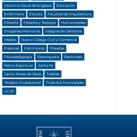
Doctrina Social de la Iglesia
Educación
Enfermeria
Escuela
Facultad de Arquitectura
Filosofía
Filosofía y Teología
Humanidades
Imágenes Mamarias
Integración Sensorial
Medios
Nuevo Código Civil y Comercial
Pastoral
Patrimonio
Posadas
Psicopedagogía
Reconquista
Rectorado
Retiro Espiritual
Santa Fe
Santa Teresa de Jesús
Talleres
Terapia Ocupacional
Trubutos Municipales
UCSF