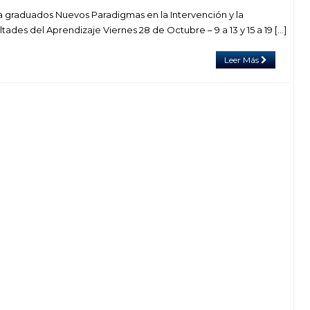
 graduados Nuevos Paradigmas en la Intervención y la
tades del Aprendizaje Viernes 28 de Octubre – 9 a 13 y 15 a 19 […]
Leer Más