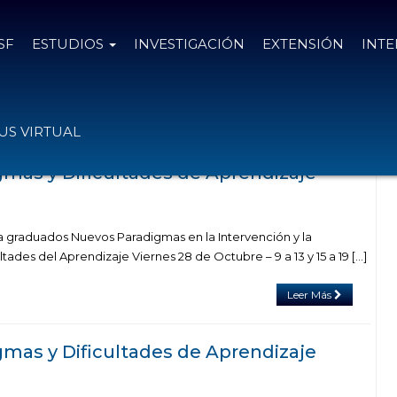
SF
ESTUDIOS
INVESTIGACIÓN
EXTENSIÓN
INT
as el
22 de julio de 2016
S VIRTUAL
mas y Dificultades de Aprendizaje
 graduados Nuevos Paradigmas en la Intervención y la
tades del Aprendizaje Viernes 28 de Octubre – 9 a 13 y 15 a 19 […]
Leer Más
mas y Dificultades de Aprendizaje