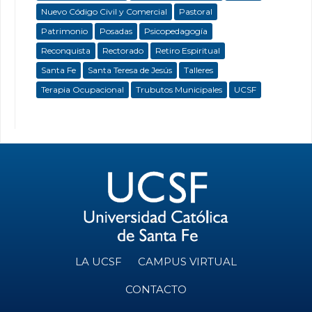
Nuevo Código Civil y Comercial
Pastoral
Patrimonio
Posadas
Psicopedagogía
Reconquista
Rectorado
Retiro Espiritual
Santa Fe
Santa Teresa de Jesús
Talleres
Terapia Ocupacional
Trubutos Municipales
UCSF
LA UCSF
CAMPUS VIRTUAL
CONTACTO