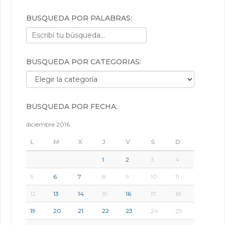
BÚSQUEDA POR PALABRAS:
BÚSQUEDA POR CATEGORÍAS:
Búsqueda por categorías:
BÚSQUEDA POR FECHA:
diciembre 2016
L
M
X
J
V
S
D
1
2
3
4
5
6
7
8
9
10
11
12
13
14
15
16
17
18
19
20
21
22
23
24
25