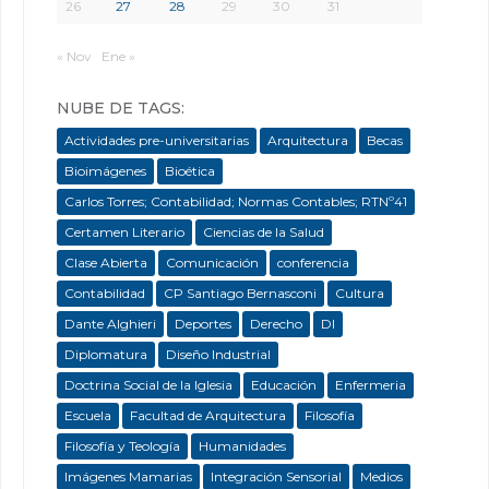
26
27
28
29
30
31
« Nov
Ene »
NUBE DE TAGS:
Actividades pre-universitarias
Arquitectura
Becas
Bioimágenes
Bioética
Carlos Torres; Contabilidad; Normas Contables; RTNº41
Certamen Literario
Ciencias de la Salud
Clase Abierta
Comunicación
conferencia
Contabilidad
CP Santiago Bernasconi
Cultura
Dante Alghieri
Deportes
Derecho
DI
Diplomatura
Diseño Industrial
Doctrina Social de la Iglesia
Educación
Enfermeria
Escuela
Facultad de Arquitectura
Filosofía
Filosofía y Teología
Humanidades
Imágenes Mamarias
Integración Sensorial
Medios