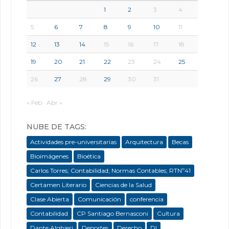
1
2
3
4
5
6
7
8
9
10
11
12
13
14
15
16
17
18
19
20
21
22
23
24
25
26
27
28
29
30
31
« Feb
Abr »
NUBE DE TAGS:
Actividades pre-universitarias
Arquitectura
Becas
Bioimágenes
Bioética
Carlos Torres; Contabilidad; Normas Contables; RTNº41
Certamen Literario
Ciencias de la Salud
Clase Abierta
Comunicación
conferencia
Contabilidad
CP Santiago Bernasconi
Cultura
Dante Alghieri
Deportes
Derecho
DI