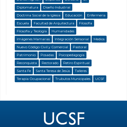
Diplomatura
Diseño Industrial
Doctrina Social de la Iglesia
Educación
Enfermeria
Escuela
Facultad de Arquitectura
Filosofía
Filosofía y Teología
Humanidades
Imágenes Mamarias
Integración Sensorial
Medios
Nuevo Código Civil y Comercial
Pastoral
Patrimonio
Posadas
Psicopedagogía
Reconquista
Rectorado
Retiro Espiritual
Santa Fe
Santa Teresa de Jesús
Talleres
Terapia Ocupacional
Trubutos Municipales
UCSF