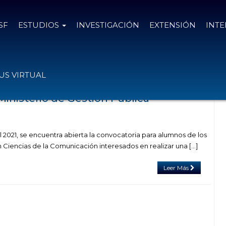
SF
ESTUDIOS
INVESTIGACIÓN
EXTENSIÓN
INT
das el
15 de abril de 2021
S VIRTUAL
Ministerio de Gestión Pública
il 2021, se encuentra abierta la convocatoria para alumnos de los
en Ciencias de la Comunicación interesados en realizar una […]
Leer Más