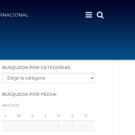
ERNACIONAL
BÚSQUEDA POR PALABRAS:
BÚSQUEDA POR CATEGORÍAS:
Búsqueda por categorías:
BÚSQUEDA POR FECHA:
abril 2021
L
M
X
J
V
S
D
1
2
3
4