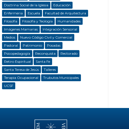
Doctrina Social de la Iglesia
Educación
Enfermeria
Escuela
Facultad de Arquitectura
Filosofía
Filosofía y Teología
Humanidades
Imágenes Mamarias
Integración Sensorial
Medios
Nuevo Código Civil y Comercial
Pastoral
Patrimonio
Posadas
Psicopedagogía
Reconquista
Rectorado
Retiro Espiritual
Santa Fe
Santa Teresa de Jesús
Talleres
Terapia Ocupacional
Trubutos Municipales
UCSF