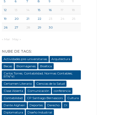
5
6
7
8
9
10
11
12
13
14
15
16
17
18
19
20
21
22
23
24
25
26
27
28
29
30
« Mar
May »
NUBE DE TAGS:
Actividades pre-universitarias
Arquitectura
Becas
Bioimágenes
Bioética
Carlos Torres; Contabilidad; Normas Contables;
RTNº41
Certamen Literario
Ciencias de la Salud
Clase Abierta
Comunicación
conferencia
Contabilidad
CP Santiago Bernasconi
Cultura
Dante Alghieri
Deportes
Derecho
DI
Diplomatura
Diseño Industrial