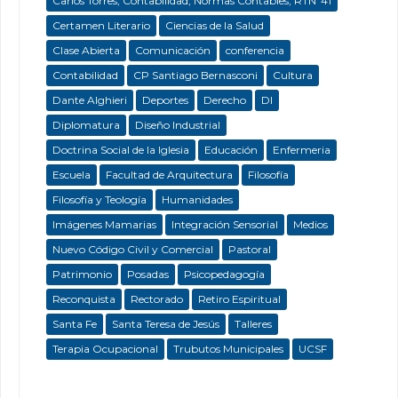
Carlos Torres; Contabilidad; Normas Contables; RTNº41
Certamen Literario
Ciencias de la Salud
Clase Abierta
Comunicación
conferencia
Contabilidad
CP Santiago Bernasconi
Cultura
Dante Alghieri
Deportes
Derecho
DI
Diplomatura
Diseño Industrial
Doctrina Social de la Iglesia
Educación
Enfermeria
Escuela
Facultad de Arquitectura
Filosofía
Filosofía y Teología
Humanidades
Imágenes Mamarias
Integración Sensorial
Medios
Nuevo Código Civil y Comercial
Pastoral
Patrimonio
Posadas
Psicopedagogía
Reconquista
Rectorado
Retiro Espiritual
Santa Fe
Santa Teresa de Jesús
Talleres
Terapia Ocupacional
Trubutos Municipales
UCSF