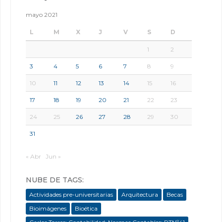
mayo 2021
L
M
X
J
V
S
D
1
2
3
4
5
6
7
8
9
10
11
12
13
14
15
16
17
18
19
20
21
22
23
24
25
26
27
28
29
30
31
« Abr
Jun »
NUBE DE TAGS:
Actividades pre-universitarias
Arquitectura
Becas
Bioimágenes
Bioética