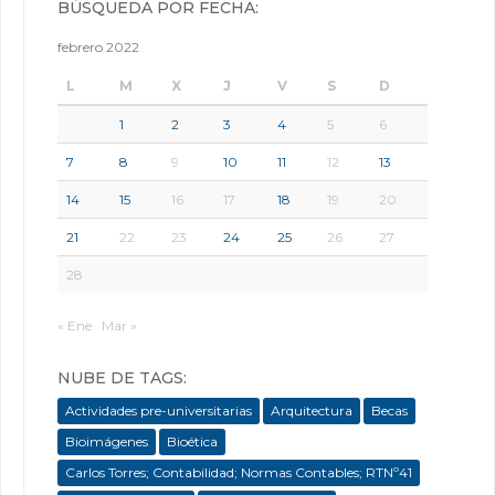
BÚSQUEDA POR FECHA:
febrero 2022
L
M
X
J
V
S
D
1
2
3
4
5
6
7
8
9
10
11
12
13
14
15
16
17
18
19
20
21
22
23
24
25
26
27
28
« Ene
Mar »
NUBE DE TAGS:
Actividades pre-universitarias
Arquitectura
Becas
Bioimágenes
Bioética
Carlos Torres; Contabilidad; Normas Contables; RTNº41