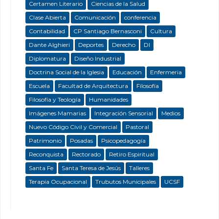
Certamen Literario
Ciencias de la Salud
Clase Abierta
Comunicación
conferencia
Contabilidad
CP Santiago Bernasconi
Cultura
Dante Alghieri
Deportes
Derecho
DI
Diplomatura
Diseño Industrial
Doctrina Social de la Iglesia
Educación
Enfermeria
Escuela
Facultad de Arquitectura
Filosofía
Filosofía y Teología
Humanidades
Imágenes Mamarias
Integración Sensorial
Medios
Nuevo Código Civil y Comercial
Pastoral
Patrimonio
Posadas
Psicopedagogía
Reconquista
Rectorado
Retiro Espiritual
Santa Fe
Santa Teresa de Jesús
Talleres
Terapia Ocupacional
Trubutos Municipales
UCSF