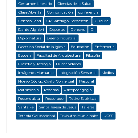
Certamen Literario
Ciencias de la Salud
Clase Abierta
Comunicación
conferencia
Contabilidad
CP Santiago Bernasconi
Cultura
Dante Alghieri
Deportes
Derecho
DI
Diplomatura
Diseño Industrial
Doctrina Social de la Iglesia
Educación
Enfermeria
Escuela
Facultad de Arquitectura
Filosofía
Filosofía y Teología
Humanidades
Imágenes Mamarias
Integración Sensorial
Medios
Nuevo Código Civil y Comercial
Pastoral
Patrimonio
Posadas
Psicopedagogía
Reconquista
Rectorado
Retiro Espiritual
Santa Fe
Santa Teresa de Jesús
Talleres
Terapia Ocupacional
Trubutos Municipales
UCSF