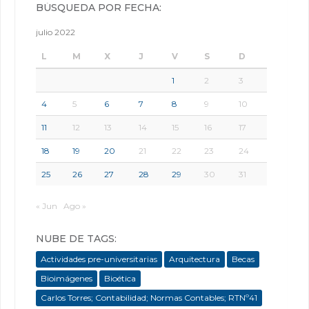
BÚSQUEDA POR FECHA:
julio 2022
L
M
X
J
V
S
D
1
2
3
4
5
6
7
8
9
10
11
12
13
14
15
16
17
18
19
20
21
22
23
24
25
26
27
28
29
30
31
« Jun
Ago »
NUBE DE TAGS:
Actividades pre-universitarias
Arquitectura
Becas
Bioimágenes
Bioética
Carlos Torres; Contabilidad; Normas Contables; RTNº41