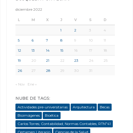
diciembre 2022
L
M
X
J
V
S
D
1
2
3
4
5
6
7
8
9
10
11
12
13
14
15
16
17
18
19
20
21
22
23
24
25
26
27
28
29
30
31
« Nov
Ene »
NUBE DE TAGS:
Actividades pre-universitarias
Arquitectura
Becas
Bioimágenes
Bioética
Carlos Torres; Contabilidad; Normas Contables; RTNº41
Certamen Literario
Ciencias de la Salud