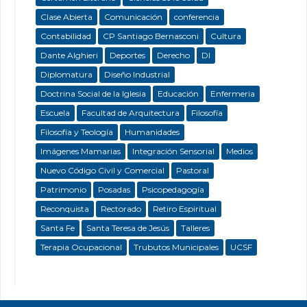
Clase Abierta
Comunicación
conferencia
Contabilidad
CP Santiago Bernasconi
Cultura
Dante Alghieri
Deportes
Derecho
DI
Diplomatura
Diseño Industrial
Doctrina Social de la Iglesia
Educación
Enfermeria
Escuela
Facultad de Arquitectura
Filosofía
Filosofía y Teología
Humanidades
Imágenes Mamarias
Integración Sensorial
Medios
Nuevo Código Civil y Comercial
Pastoral
Patrimonio
Posadas
Psicopedagogía
Reconquista
Rectorado
Retiro Espiritual
Santa Fe
Santa Teresa de Jesús
Talleres
Terapia Ocupacional
Trubutos Municipales
UCSF