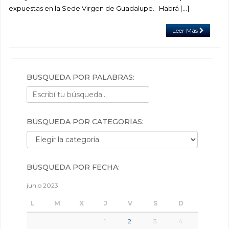
expuestas en la Sede Virgen de Guadalupe. Habrá […]
Leer Más
BÚSQUEDA POR PALABRAS:
BÚSQUEDA POR CATEGORÍAS:
Búsqueda por categorías:
BÚSQUEDA POR FECHA:
junio 2023
L
M
X
J
V
S
D
1
2
3
4