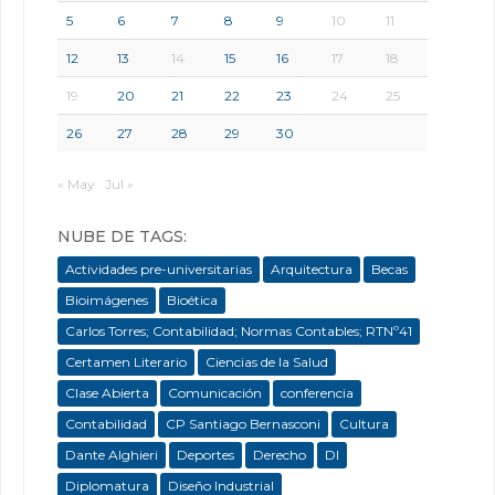
5
6
7
8
9
10
11
12
13
14
15
16
17
18
19
20
21
22
23
24
25
26
27
28
29
30
« May
Jul »
NUBE DE TAGS:
Actividades pre-universitarias
Arquitectura
Becas
Bioimágenes
Bioética
Carlos Torres; Contabilidad; Normas Contables; RTNº41
Certamen Literario
Ciencias de la Salud
Clase Abierta
Comunicación
conferencia
Contabilidad
CP Santiago Bernasconi
Cultura
Dante Alghieri
Deportes
Derecho
DI
Diplomatura
Diseño Industrial