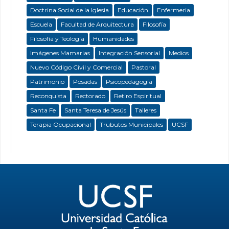
Doctrina Social de la Iglesia
Educación
Enfermeria
Escuela
Facultad de Arquitectura
Filosofía
Filosofía y Teología
Humanidades
Imágenes Mamarias
Integración Sensorial
Medios
Nuevo Código Civil y Comercial
Pastoral
Patrimonio
Posadas
Psicopedagogía
Reconquista
Rectorado
Retiro Espiritual
Santa Fe
Santa Teresa de Jesús
Talleres
Terapia Ocupacional
Trubutos Municipales
UCSF