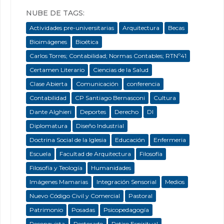
NUBE DE TAGS:
Actividades pre-universitarias
Arquitectura
Becas
Bioimágenes
Bioética
Carlos Torres; Contabilidad; Normas Contables; RTNº41
Certamen Literario
Ciencias de la Salud
Clase Abierta
Comunicación
conferencia
Contabilidad
CP Santiago Bernasconi
Cultura
Dante Alghieri
Deportes
Derecho
DI
Diplomatura
Diseño Industrial
Doctrina Social de la Iglesia
Educación
Enfermeria
Escuela
Facultad de Arquitectura
Filosofía
Filosofía y Teología
Humanidades
Imágenes Mamarias
Integración Sensorial
Medios
Nuevo Código Civil y Comercial
Pastoral
Patrimonio
Posadas
Psicopedagogía
Reconquista
Rectorado
Retiro Espiritual