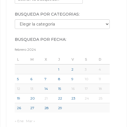
BÚSQUEDA POR CATEGORÍAS:
Búsqueda por categorías:
BÚSQUEDA POR FECHA:
febrero 2024
L
M
X
J
V
S
D
1
2
3
4
5
6
7
8
9
10
11
12
13
14
15
16
17
18
19
20
21
22
23
24
25
26
27
28
29
« Ene
Mar »