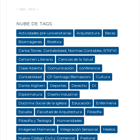
« Sep
Nov »
NUBE DE TAGS:
Actividades pre-universitarias
Arquitectura
Becas
Bioimágenes
Bioética
Carlos Torres; Contabilidad; Normas Contables; RTNº41
Certamen Literario
Ciencias de la Salud
Clase Abierta
Comunicación
conferencia
Contabilidad
CP Santiago Bernasconi
Cultura
Dante Alghieri
Deportes
Derecho
DI
Diplomatura
Diseño Industrial
Doctrina Social de la Iglesia
Educación
Enfermeria
Escuela
Facultad de Arquitectura
Filosofía
Filosofía y Teología
Humanidades
Imágenes Mamarias
Integración Sensorial
Medios
Nuevo Código Civil y Comercial
Pastoral