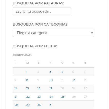
BÚSQUEDA POR PALABRAS:
BÚSQUEDA POR CATEGORÍAS:
Búsqueda por categorías:
BÚSQUEDA POR FECHA:
octubre 2024
L
M
X
J
V
S
D
1
2
3
4
5
6
7
8
9
10
11
12
13
14
15
16
17
18
19
20
21
22
23
24
25
26
27
28
29
30
31