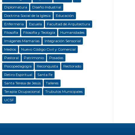
Diplomatura
Diseño Industrial
Doctrina Social de la Iglesia
Educación
Enfermeria
Escuela
Facultad de Arquitectura
Filosofía
Filosofía y Teología
Humanidades
Imágenes Mamarias
Integración Sensorial
Medios
Nuevo Código Civil y Comercial
Pastoral
Patrimonio
Posadas
Psicopedagogía
Reconquista
Rectorado
Retiro Espiritual
Santa Fe
Santa Teresa de Jesús
Talleres
Terapia Ocupacional
Trubutos Municipales
UCSF