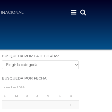
ERNACIONAL
BÚSQUEDA POR PALABRAS:
BÚSQUEDA POR CATEGORÍAS:
Búsqueda por categorías:
BÚSQUEDA POR FECHA:
diciembre 2024
L
M
X
J
V
S
D
1