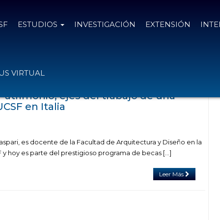
SF
ESTUDIOS
INVESTIGACIÓN
EXTENSIÓN
INT
el
15 de diciembre de 2024
S VIRTUAL
Patrimonio, ejes del trabajo de una
CSF en Italia
spari, es docente de la Facultad de Arquitectura y Diseño en la
 y hoy es parte del prestigioso programa de becas […]
Leer Más