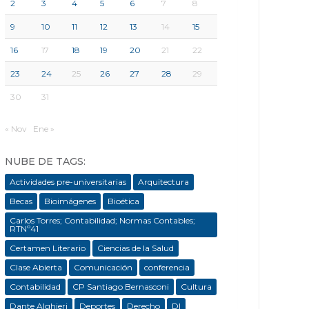
2
3
4
5
6
7
8
9
10
11
12
13
14
15
16
17
18
19
20
21
22
23
24
25
26
27
28
29
30
31
« Nov
Ene »
NUBE DE TAGS:
Actividades pre-universitarias
Arquitectura
Becas
Bioimágenes
Bioética
Carlos Torres; Contabilidad; Normas Contables;
RTNº41
Certamen Literario
Ciencias de la Salud
Clase Abierta
Comunicación
conferencia
Contabilidad
CP Santiago Bernasconi
Cultura
Dante Alghieri
Deportes
Derecho
DI