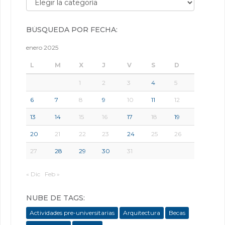
BÚSQUEDA POR FECHA:
enero 2025
L
M
X
J
V
S
D
1
2
3
4
5
6
7
8
9
10
11
12
13
14
15
16
17
18
19
20
21
22
23
24
25
26
27
28
29
30
31
« Dic
Feb »
NUBE DE TAGS:
Actividades pre-universitarias
Arquitectura
Becas