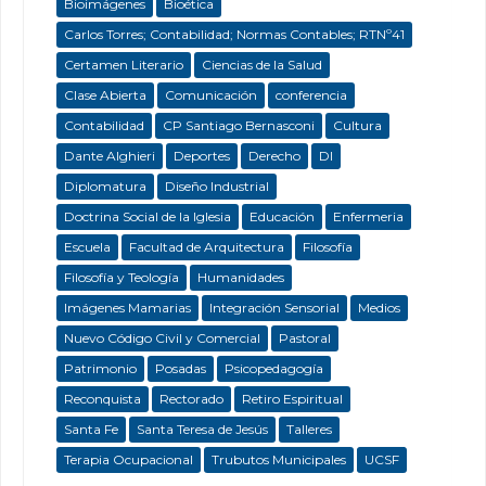
Bioimágenes
Bioética
Carlos Torres; Contabilidad; Normas Contables; RTNº41
Certamen Literario
Ciencias de la Salud
Clase Abierta
Comunicación
conferencia
Contabilidad
CP Santiago Bernasconi
Cultura
Dante Alghieri
Deportes
Derecho
DI
Diplomatura
Diseño Industrial
Doctrina Social de la Iglesia
Educación
Enfermeria
Escuela
Facultad de Arquitectura
Filosofía
Filosofía y Teología
Humanidades
Imágenes Mamarias
Integración Sensorial
Medios
Nuevo Código Civil y Comercial
Pastoral
Patrimonio
Posadas
Psicopedagogía
Reconquista
Rectorado
Retiro Espiritual
Santa Fe
Santa Teresa de Jesús
Talleres
Terapia Ocupacional
Trubutos Municipales
UCSF