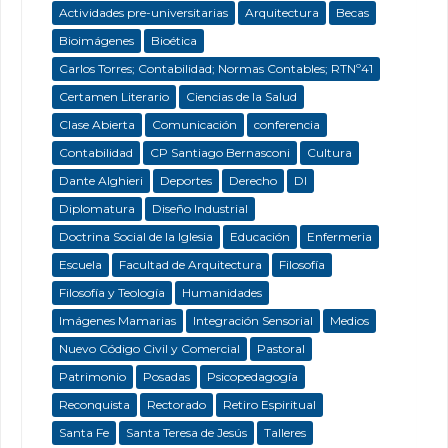
Actividades pre-universitarias
Arquitectura
Becas
Bioimágenes
Bioética
Carlos Torres; Contabilidad; Normas Contables; RTNº41
Certamen Literario
Ciencias de la Salud
Clase Abierta
Comunicación
conferencia
Contabilidad
CP Santiago Bernasconi
Cultura
Dante Alghieri
Deportes
Derecho
DI
Diplomatura
Diseño Industrial
Doctrina Social de la Iglesia
Educación
Enfermeria
Escuela
Facultad de Arquitectura
Filosofía
Filosofía y Teología
Humanidades
Imágenes Mamarias
Integración Sensorial
Medios
Nuevo Código Civil y Comercial
Pastoral
Patrimonio
Posadas
Psicopedagogía
Reconquista
Rectorado
Retiro Espiritual
Santa Fe
Santa Teresa de Jesús
Talleres