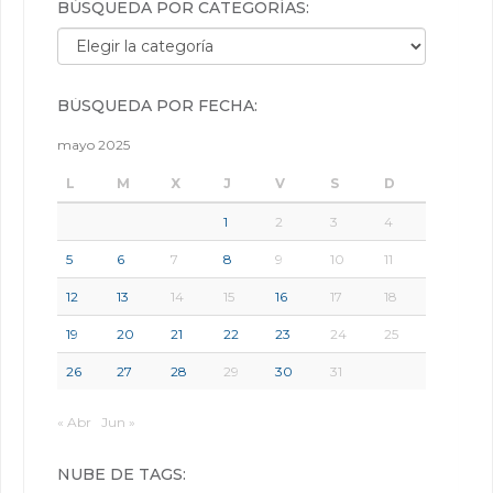
BÚSQUEDA POR CATEGORÍAS:
Búsqueda por categorías:
BÚSQUEDA POR FECHA:
mayo 2025
L
M
X
J
V
S
D
1
2
3
4
5
6
7
8
9
10
11
12
13
14
15
16
17
18
19
20
21
22
23
24
25
26
27
28
29
30
31
« Abr
Jun »
NUBE DE TAGS: