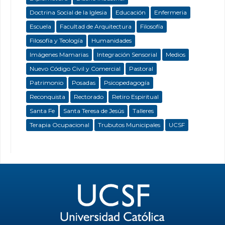
Doctrina Social de la Iglesia
Educación
Enfermeria
Escuela
Facultad de Arquitectura
Filosofía
Filosofía y Teología
Humanidades
Imágenes Mamarias
Integración Sensorial
Medios
Nuevo Código Civil y Comercial
Pastoral
Patrimonio
Posadas
Psicopedagogía
Reconquista
Rectorado
Retiro Espiritual
Santa Fe
Santa Teresa de Jesús
Talleres
Terapia Ocupacional
Trubutos Municipales
UCSF