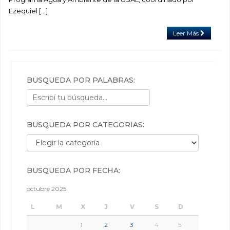
Ezequiel […]
Leer Más
BÚSQUEDA POR PALABRAS:
BÚSQUEDA POR CATEGORÍAS:
Búsqueda por categorías:
BÚSQUEDA POR FECHA:
octubre 2025
L
M
X
J
V
S
D
1
2
3
4
5