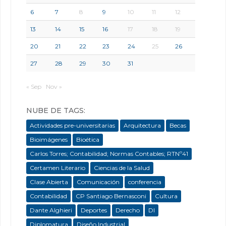
6
7
8
9
10
11
12
13
14
15
16
17
18
19
20
21
22
23
24
25
26
27
28
29
30
31
« Sep
Nov »
NUBE DE TAGS:
Actividades pre-universitarias
Arquitectura
Becas
Bioimágenes
Bioética
Carlos Torres; Contabilidad; Normas Contables; RTNº41
Certamen Literario
Ciencias de la Salud
Clase Abierta
Comunicación
conferencia
Contabilidad
CP Santiago Bernasconi
Cultura
Dante Alghieri
Deportes
Derecho
DI
Diplomatura
Diseño Industrial