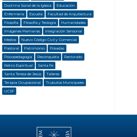
Doctrina Social de la Iglesia
Educación
Enfermeria
Escuela
Facultad de Arquitectura
Filosofía
Filosofía y Teología
Humanidades
Imágenes Mamarias
Integración Sensorial
Medios
Nuevo Código Civil y Comercial
Pastoral
Patrimonio
Posadas
Psicopedagogía
Reconquista
Rectorado
Retiro Espiritual
Santa Fe
Santa Teresa de Jesús
Talleres
Terapia Ocupacional
Trubutos Municipales
UCSF