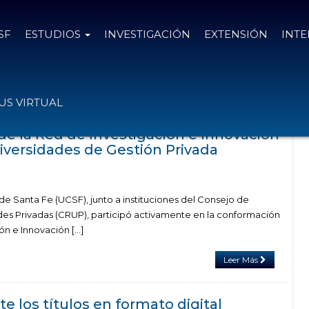
SF
ESTUDIOS
INVESTIGACIÓN
EXTENSIÓN
INT
el
17 de diciembre de 2025
S VIRTUAL
e la Red de Investigación e Innovación
iversidades de Gestión Privada
de Santa Fe (UCSF), junto a instituciones del Consejo de
es Privadas (CRUP), participó activamente en la conformación
ón e Innovación […]
Leer Más
e los títulos en formato digital