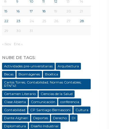
8
9
10
11
12
13
14
15
16
17
18
19
20
21
22
23
24
25
26
27
28
29
30
31
« Nov
Ene »
NUBE DE TAGS:
Actividades pre-universitarias
Arquitectura
Becas
Bioimágenes
Bioética
Carlos Torres; Contabilidad; Normas Contables;
RTNº41
Certamen Literario
Ciencias de la Salud
Clase Abierta
Comunicación
conferencia
Contabilidad
CP Santiago Bernasconi
Cultura
Dante Alghieri
Deportes
Derecho
DI
Diplomatura
Diseño Industrial