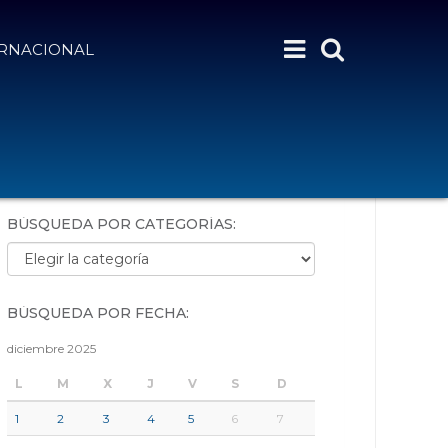
ERNACIONAL
BÚSQUEDA POR PALABRAS:
BÚSQUEDA POR CATEGORÍAS:
Búsqueda por categorías:
BÚSQUEDA POR FECHA:
diciembre 2025
L
M
X
J
V
S
D
1
2
3
4
5
6
7