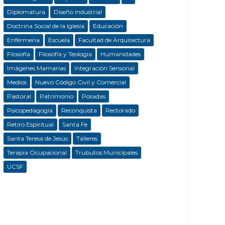
Diplomatura
Diseño Industrial
Doctrina Social de la Iglesia
Educación
Enfermeria
Escuela
Facultad de Arquitectura
Filosofía
Filosofía y Teología
Humanidades
Imágenes Mamarias
Integración Sensorial
Medios
Nuevo Código Civil y Comercial
Pastoral
Patrimonio
Posadas
Psicopedagogía
Reconquista
Rectorado
Retiro Espiritual
Santa Fe
Santa Teresa de Jesús
Talleres
Terapia Ocupacional
Trubutos Municipales
UCSF