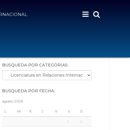
ERNACIONAL
BÚSQUEDA POR PALABRAS:
BÚSQUEDA POR CATEGORÍAS:
Búsqueda por categorías:
BÚSQUEDA POR FECHA:
agosto 2026
L
M
X
J
V
S
D
1
2