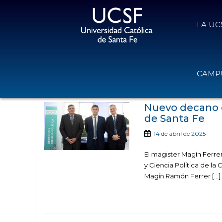
LA UC
Noticias publicadas en la ca
CAMPU
Inter
Nuevo decano d
de Santa Fe
14 de abril de 2025
El magister Magín Ferr
y Ciencia Política de la
Magín Ramón Ferrer […]