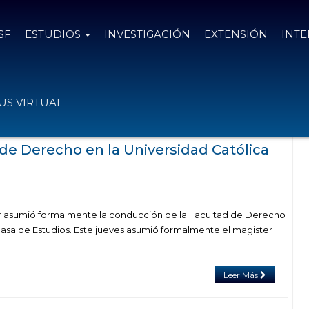
SF
ESTUDIOS
INVESTIGACIÓN
EXTENSIÓN
INT
tegoría "Licenciatura en Relaciones
S VIRTUAL
nacionales"
e Derecho en la Universidad Católica
er asumió formalmente la conducción de la Facultad de Derecho
 Casa de Estudios. Este jueves asumió formalmente el magister
Leer Más