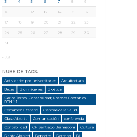
3
4
5
6
7
8
9
10
11
12
13
14
15
16
17
18
19
20
21
22
23
24
25
26
27
28
29
30
31
« Jul
NUBE DE TAGS:
Actividades pre-universitarias
Arquitectura
Becas
Bioimágenes
Bioética
Carlos Torres; Contabilidad; Normas Contables;
RTNº41
Certamen Literario
Ciencias de la Salud
Clase Abierta
Comunicación
conferencia
Contabilidad
CP Santiago Bernasconi
Cultura
Dante Alghieri
Deportes
Derecho
DI