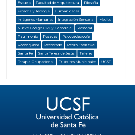
Escuela
Facultad de Arquitectura
Filosofía
Filosofía y Teología
Humanidades
Imágenes Mamarias
Integración Sensorial
Medios
Nuevo Código Civil y Comercial
Pastoral
Patrimonio
Posadas
Psicopedagogía
Reconquista
Rectorado
Retiro Espiritual
Santa Fe
Santa Teresa de Jesús
Talleres
Terapia Ocupacional
Trubutos Municipales
UCSF