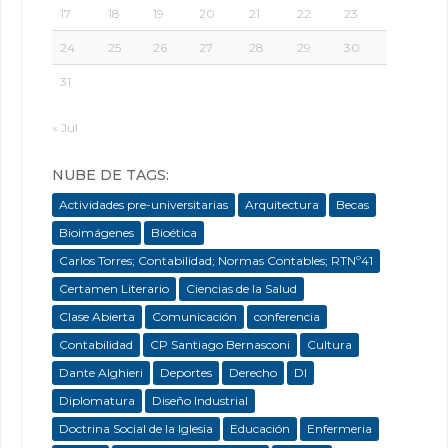
17
18
19
20
21
22
23
24
25
26
27
28
29
30
31
« Jul
NUBE DE TAGS:
Actividades pre-universitarias
Arquitectura
Becas
Bioimágenes
Bioética
Carlos Torres; Contabilidad; Normas Contables; RTNº41
Certamen Literario
Ciencias de la Salud
Clase Abierta
Comunicación
conferencia
Contabilidad
CP Santiago Bernasconi
Cultura
Dante Alghieri
Deportes
Derecho
DI
Diplomatura
Diseño Industrial
Doctrina Social de la Iglesia
Educación
Enfermeria