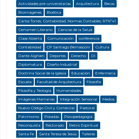
Actividades pre-universitarias
Arquitectura
Becas
Bioimágenes
Bioética
Carlos Torres; Contabilidad; Normas Contables; RTNº41
Certamen Literario
Ciencias de la Salud
Clase Abierta
Comunicación
conferencia
Contabilidad
CP Santiago Bernasconi
Cultura
Dante Alghieri
Deportes
Derecho
DI
Diplomatura
Diseño Industrial
Doctrina Social de la Iglesia
Educación
Enfermeria
Escuela
Facultad de Arquitectura
Filosofía
Filosofía y Teología
Humanidades
Imágenes Mamarias
Integración Sensorial
Medios
Nuevo Código Civil y Comercial
Pastoral
Patrimonio
Posadas
Psicopedagogía
Reconquista
Rectorado
Retiro Espiritual
Santa Fe
Santa Teresa de Jesús
Talleres