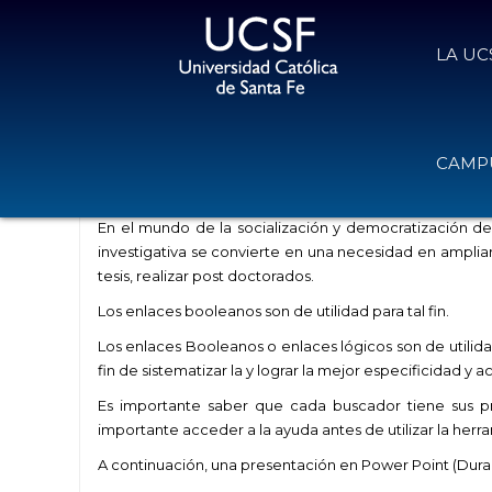
LA UC
Enlaces Booleanos o Enlaces Lógi
CAMPU
27 de mayo de 2021
Volver
En el mundo de la socialización y democratización d
investigativa se convierte en una necesidad en ampliar l
tesis, realizar post doctorados.
Los enlaces booleanos son de utilidad para tal fin.
Los enlaces Booleanos o enlaces lógicos son de utilid
fin de sistematizar la y lograr la mejor especificidad y 
Es importante saber que cada buscador tiene sus pr
importante acceder a la ayuda antes de utilizar la her
A continuación, una presentación en Power Point (Durac