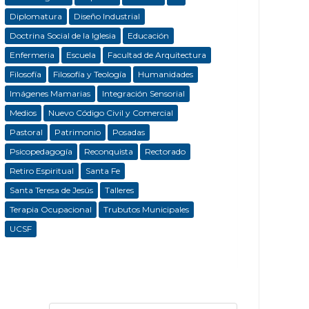
Diplomatura
Diseño Industrial
Doctrina Social de la Iglesia
Educación
Enfermeria
Escuela
Facultad de Arquitectura
Filosofía
Filosofía y Teología
Humanidades
Imágenes Mamarias
Integración Sensorial
Medios
Nuevo Código Civil y Comercial
Pastoral
Patrimonio
Posadas
Psicopedagogía
Reconquista
Rectorado
Retiro Espiritual
Santa Fe
Santa Teresa de Jesús
Talleres
Terapia Ocupacional
Trubutos Municipales
UCSF