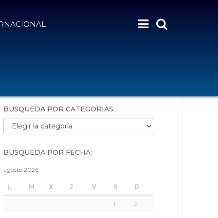
ERNACIONAL
BÚSQUEDA POR PALABRAS:
BÚSQUEDA POR CATEGORÍAS:
Búsqueda por categorías:
BÚSQUEDA POR FECHA:
agosto 2026
L
M
X
J
V
S
D
1
2