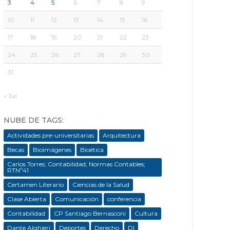
3
4
5
6
7
8
9
10
11
12
13
14
15
16
17
18
19
20
21
22
23
24
25
26
27
28
29
30
31
« Jul
NUBE DE TAGS:
Actividades pre-universitarias
Arquitectura
Becas
Bioimágenes
Bioética
Carlos Torres; Contabilidad; Normas Contables;
RTNº41
Certamen Literario
Ciencias de la Salud
Clase Abierta
Comunicación
conferencia
Contabilidad
CP Santiago Bernasconi
Cultura
Dante Alghieri
Deportes
Derecho
DI