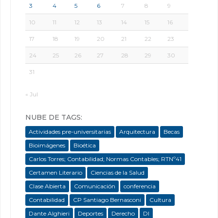
3
4
5
6
7
8
9
10
11
12
13
14
15
16
17
18
19
20
21
22
23
24
25
26
27
28
29
30
31
« Jul
NUBE DE TAGS:
Actividades pre-universitarias
Arquitectura
Becas
Bioimágenes
Bioética
Carlos Torres; Contabilidad; Normas Contables; RTNº41
Certamen Literario
Ciencias de la Salud
Clase Abierta
Comunicación
conferencia
Contabilidad
CP Santiago Bernasconi
Cultura
Dante Alghieri
Deportes
Derecho
DI