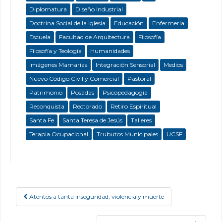
Diplomatura
Diseño Industrial
Doctrina Social de la Iglesia
Educación
Enfermeria
Escuela
Facultad de Arquitectura
Filosofía
Filosofía y Teología
Humanidades
Imágenes Mamarias
Integración Sensorial
Medios
Nuevo Código Civil y Comercial
Pastoral
Patrimonio
Posadas
Psicopedagogía
Reconquista
Rectorado
Retiro Espiritual
Santa Fe
Santa Teresa de Jesús
Talleres
Terapia Ocupacional
Trubutos Municipales
UCSF
Atentos a tanta inseguridad, violencia y muerte
Post navigation