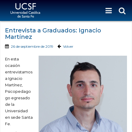
Entrevista a Graduados: Ignacio
Martínez
26 de septiembre de 2019
Volver
En esta
ocasión
entrevistamos
a Ignacio
Martínez,
Psicopedago
go egresado
de la
Universidad
en sede Santa
Fe.