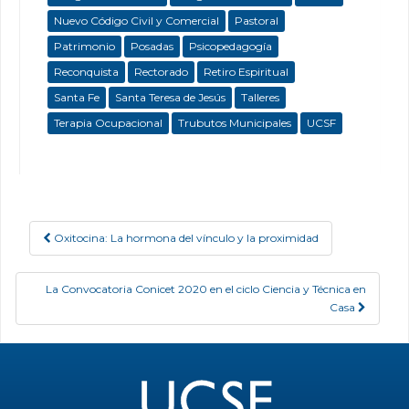
Nuevo Código Civil y Comercial
Pastoral
Patrimonio
Posadas
Psicopedagogía
Reconquista
Rectorado
Retiro Espiritual
Santa Fe
Santa Teresa de Jesús
Talleres
Terapia Ocupacional
Trubutos Municipales
UCSF
Oxitocina: La hormona del vínculo y la proximidad
Post navigation
La Convocatoria Conicet 2020 en el ciclo Ciencia y Técnica en
Casa