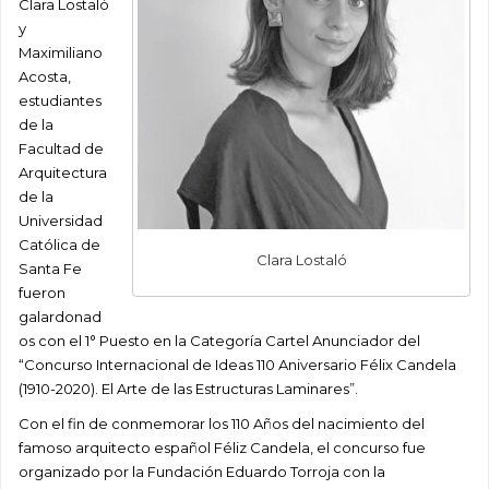
Clara Lostaló
y
Maximiliano
Acosta,
estudiantes
de la
Facultad de
Arquitectura
de la
Universidad
Católica de
Clara Lostaló
Santa Fe
fueron
galardonad
os con el 1° Puesto en la Categoría Cartel Anunciador del
“Concurso Internacional de Ideas 110 Aniversario Félix Candela
(1910-2020). El Arte de las Estructuras Laminares”.
Con el fin de conmemorar los 110 Años del nacimiento del
famoso arquitecto español Féliz Candela, el concurso fue
organizado por la Fundación Eduardo Torroja con la