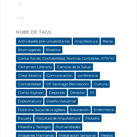
31
« Jul
NUBE DE TAGS:
Actividades pre-universitarias
Arquitectura
Becas
Bioimágenes
Bioética
Carlos Torres; Contabilidad; Normas Contables; RTNº41
Certamen Literario
Ciencias de la Salud
Clase Abierta
Comunicación
conferencia
Contabilidad
CP Santiago Bernasconi
Cultura
Dante Alghieri
Deportes
Derecho
DI
Diplomatura
Diseño Industrial
Doctrina Social de la Iglesia
Educación
Enfermeria
Escuela
Facultad de Arquitectura
Filosofía
Filosofía y Teología
Humanidades
Imágenes Mamarias
Integración Sensorial
Medios