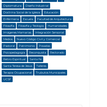
Diplomatura
Diseño Industrial
Doctrina Social de la Iglesia
Educación
Enfermeria
Escuela
Facultad de Arquitectura
Filosofía
Filosofía y Teología
Humanidades
Imágenes Mamarias
Integración Sensorial
Medios
Nuevo Código Civil y Comercial
Pastoral
Patrimonio
Posadas
Psicopedagogía
Reconquista
Rectorado
Retiro Espiritual
Santa Fe
Santa Teresa de Jesús
Talleres
Terapia Ocupacional
Trubutos Municipales
UCSF