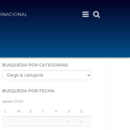
ERNACIONAL
BÚSQUEDA POR PALABRAS:
BÚSQUEDA POR CATEGORÍAS:
Búsqueda por categorías:
BÚSQUEDA POR FECHA:
agosto 2026
L
M
X
J
V
S
D
1
2