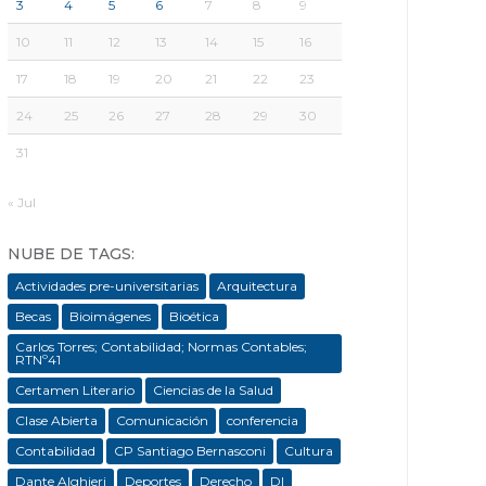
3
4
5
6
7
8
9
10
11
12
13
14
15
16
17
18
19
20
21
22
23
24
25
26
27
28
29
30
31
« Jul
NUBE DE TAGS:
Actividades pre-universitarias
Arquitectura
Becas
Bioimágenes
Bioética
Carlos Torres; Contabilidad; Normas Contables;
RTNº41
Certamen Literario
Ciencias de la Salud
Clase Abierta
Comunicación
conferencia
Contabilidad
CP Santiago Bernasconi
Cultura
Dante Alghieri
Deportes
Derecho
DI