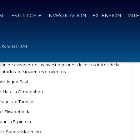
SF
ESTUDIOS
INVESTIGACIÓN
EXTENSIÓN
INT
s de las Investigaciones
S VIRTUAL
ón de avances de las Investigaciones de los Institutos de la
entados los siguientes proyectos:
e: Ingrid Paul
le: Natalia Ormaechea
Francisco Tomatis –
: Elisabet Vidal
Marisa Espinoza
ble: Sandra Maximino