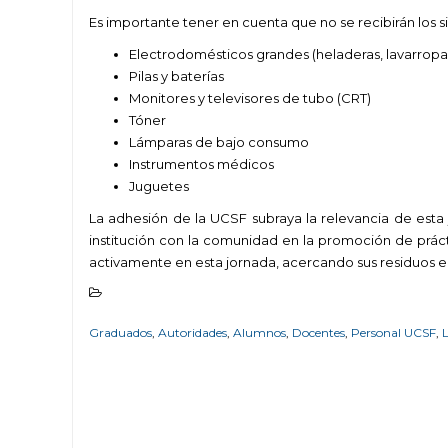
Es importante tener en cuenta que no se recibirán los 
Electrodomésticos grandes (heladeras, lavarropas
Pilas y baterías
Monitores y televisores de tubo (CRT)
Tóner
Lámparas de bajo consumo
Instrumentos médicos
Juguetes
La adhesión de la UCSF subraya la relevancia de esta 
institución con la comunidad en la promoción de prácti
activamente en esta jornada, acercando sus residuos e
Graduados
,
Autoridades
,
Alumnos
,
Docentes
,
Personal UCSF
,