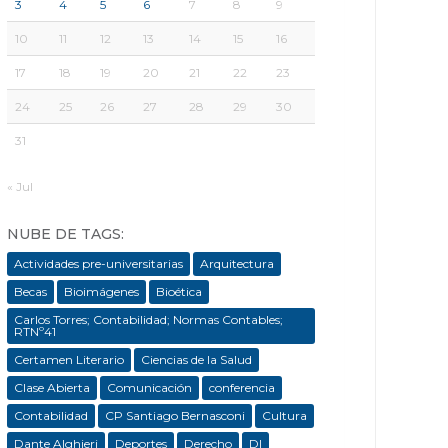
3
4
5
6
7
8
9
10
11
12
13
14
15
16
17
18
19
20
21
22
23
24
25
26
27
28
29
30
31
« Jul
NUBE DE TAGS:
Actividades pre-universitarias
Arquitectura
Becas
Bioimágenes
Bioética
Carlos Torres; Contabilidad; Normas Contables;
RTNº41
Certamen Literario
Ciencias de la Salud
Clase Abierta
Comunicación
conferencia
Contabilidad
CP Santiago Bernasconi
Cultura
Dante Alghieri
Deportes
Derecho
DI