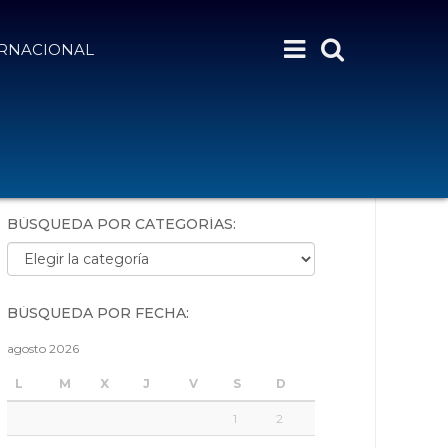
ERNACIONAL
BÚSQUEDA POR PALABRAS:
BÚSQUEDA POR CATEGORÍAS:
Búsqueda por categorías:
BÚSQUEDA POR FECHA:
agosto 2026
L
M
X
J
V
S
D
1
2