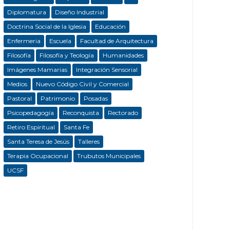
Diplomatura
Diseño Industrial
Doctrina Social de la Iglesia
Educación
Enfermeria
Escuela
Facultad de Arquitectura
Filosofía
Filosofía y Teología
Humanidades
Imágenes Mamarias
Integración Sensorial
Medios
Nuevo Código Civil y Comercial
Pastoral
Patrimonio
Posadas
Psicopedagogía
Reconquista
Rectorado
Retiro Espiritual
Santa Fe
Santa Teresa de Jesús
Talleres
Terapia Ocupacional
Trubutos Municipales
UCSF