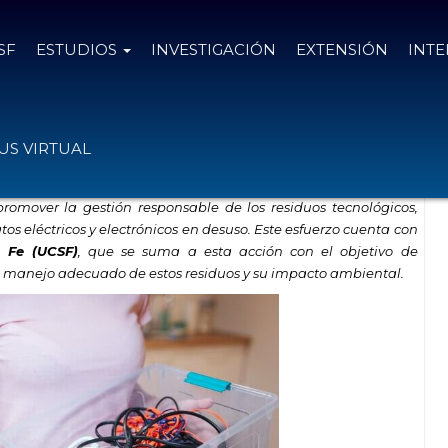
SF
ESTUDIOS
INVESTIGACIÓN
EXTENSIÓN
INT
s electrónicos
S VIRTUAL
romover la gestión responsable de los residuos tecnológicos,
os eléctricos y electrónicos en desuso. Este esfuerzo cuenta con
a Fe (UCSF)
, que se suma a esta acción con el objetivo de
n manejo adecuado de estos residuos y su impacto ambiental.