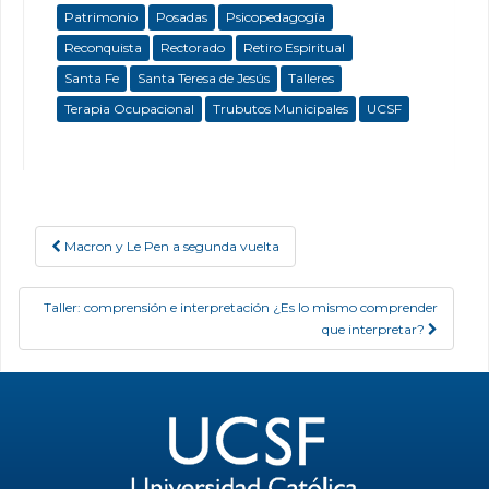
Patrimonio
Posadas
Psicopedagogía
Reconquista
Rectorado
Retiro Espiritual
Santa Fe
Santa Teresa de Jesús
Talleres
Terapia Ocupacional
Trubutos Municipales
UCSF
Macron y Le Pen a segunda vuelta
Post navigation
Taller: comprensión e interpretación ¿Es lo mismo comprender
que interpretar?