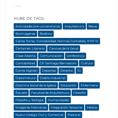
« Jul
NUBE DE TAGS:
Actividades pre-universitarias
Arquitectura
Becas
Bioimágenes
Bioética
Carlos Torres; Contabilidad; Normas Contables; RTNº41
Certamen Literario
Ciencias de la Salud
Clase Abierta
Comunicación
conferencia
Contabilidad
CP Santiago Bernasconi
Cultura
Dante Alghieri
Deportes
Derecho
DI
Diplomatura
Diseño Industrial
Doctrina Social de la Iglesia
Educación
Enfermeria
Escuela
Facultad de Arquitectura
Filosofía
Filosofía y Teología
Humanidades
Imágenes Mamarias
Integración Sensorial
Medios
Nuevo Código Civil y Comercial
Pastoral