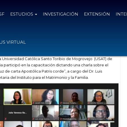
SF
ESTUDIOS
INVESTIGACIÓN
EXTENSIÓN
INT
n en jornadas de formación docente
S VIRTUAL
a Universidad Católica Santo Toribio de Mogrovejo (USAT) de
ilia participó en la capacitación dictando una charla sobre el
uz de carta Apostólica Patris corde”, a cargo del Dr. Luis
etaria del Instituto para el Matrimonio y la Familia.