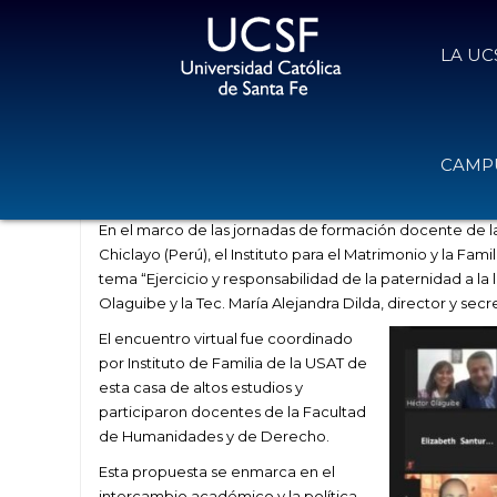
LA UC
Miembros del Instituto expusiero
CAMPU
20 de mayo de 2021
Volver
En el marco de las jornadas de formación docente de l
Chiclayo (Perú), el Instituto para el Matrimonio y la Fam
tema “Ejercicio y responsabilidad de la paternidad a la l
Olaguibe y la Tec. María Alejandra
Dilda
, director y secr
El encuentro virtual fue coordinado
por Instituto de Familia de la USAT de
esta casa de altos estudios y
participaron docentes de la Facultad
de Humanidades y de Derecho.
Esta propuesta se enmarca en el
intercambio académico y la política