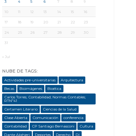
3
4
5
6
7
8
9
10
11
12
13
14
15
16
17
18
19
20
21
22
23
24
25
26
27
28
29
30
31
« Jul
NUBE DE TAGS:
Actividades pre-universitarias
Arquitectura
Becas
Bioimágenes
Bioética
Carlos Torres; Contabilidad; Normas Contables;
RTNº41
Certamen Literario
Ciencias de la Salud
Clase Abierta
Comunicación
conferencia
Contabilidad
CP Santiago Bernasconi
Cultura
Dante Alghieri
Deportes
Derecho
DI