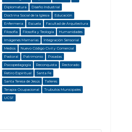
Diplomatura
Diseño Industrial
Doctrina Social de la Iglesia
Educación
Enfermeria
Escuela
Facultad de Arquitectura
Filosofía
Filosofía y Teología
Humanidades
Imágenes Mamarias
Integración Sensorial
Medios
Nuevo Código Civil y Comercial
Pastoral
Patrimonio
Posadas
Psicopedagogía
Reconquista
Rectorado
Retiro Espiritual
Santa Fe
Santa Teresa de Jesús
Talleres
Terapia Ocupacional
Trubutos Municipales
UCSF