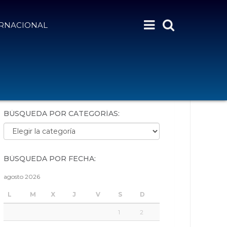
ERNACIONAL
BÚSQUEDA POR PALABRAS:
BÚSQUEDA POR CATEGORÍAS:
Búsqueda por categorías:
BÚSQUEDA POR FECHA:
agosto 2026
L
M
X
J
V
S
D
1
2