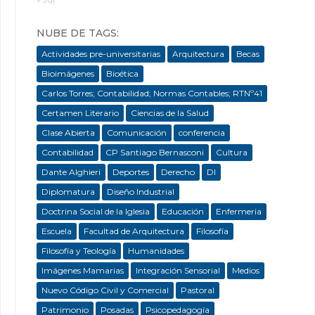
NUBE DE TAGS:
Actividades pre-universitarias
Arquitectura
Becas
Bioimágenes
Bioética
Carlos Torres; Contabilidad; Normas Contables; RTNº41
Certamen Literario
Ciencias de la Salud
Clase Abierta
Comunicación
conferencia
Contabilidad
CP Santiago Bernasconi
Cultura
Dante Alghieri
Deportes
Derecho
DI
Diplomatura
Diseño Industrial
Doctrina Social de la Iglesia
Educación
Enfermeria
Escuela
Facultad de Arquitectura
Filosofía
Filosofía y Teología
Humanidades
Imágenes Mamarias
Integración Sensorial
Medios
Nuevo Código Civil y Comercial
Pastoral
Patrimonio
Posadas
Psicopedagogía