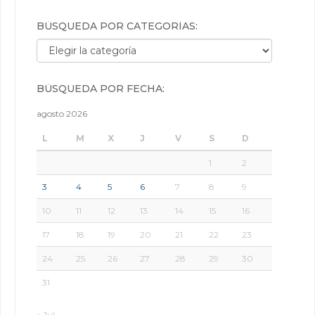
BÚSQUEDA POR CATEGORÍAS:
Búsqueda por categorías:
BÚSQUEDA POR FECHA:
agosto 2026
L
M
X
J
V
S
D
1
2
3
4
5
6
7
8
9
10
11
12
13
14
15
16
17
18
19
20
21
22
23
24
25
26
27
28
29
30
31
« Jul