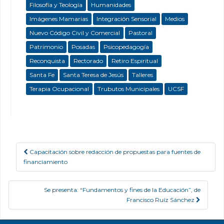
Filosofía y Teología
Humanidades
Imágenes Mamarias
Integración Sensorial
Medios
Nuevo Código Civil y Comercial
Pastoral
Patrimonio
Posadas
Psicopedagogía
Reconquista
Rectorado
Retiro Espiritual
Santa Fe
Santa Teresa de Jesús
Talleres
Terapia Ocupacional
Trubutos Municipales
UCSF
Capacitación sobre redacción de propuestas para fuentes de
Post navigation
financiamiento
Se presenta: “Fundamentos y fines de la Educación”, de
Francisco Ruíz Sánchez