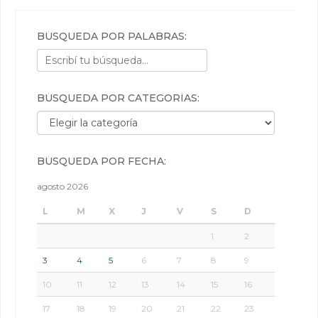
BÚSQUEDA POR PALABRAS:
BÚSQUEDA POR CATEGORÍAS:
Búsqueda por categorías:
BÚSQUEDA POR FECHA:
agosto 2026
L
M
X
J
V
S
D
1
2
3
4
5
6
7
8
9
10
11
12
13
14
15
16
17
18
19
20
21
22
23