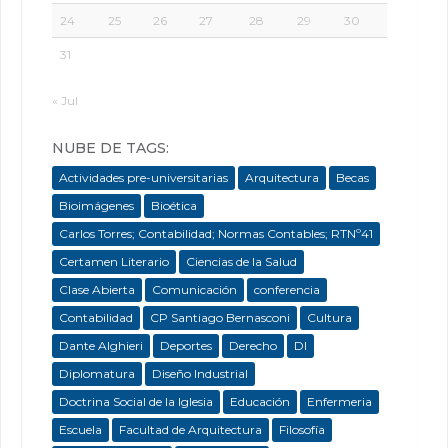
24
25
26
27
28
29
30
31
« Jul
NUBE DE TAGS:
Actividades pre-universitarias
Arquitectura
Becas
Bioimágenes
Bioética
Carlos Torres; Contabilidad; Normas Contables; RTNº41
Certamen Literario
Ciencias de la Salud
Clase Abierta
Comunicación
conferencia
Contabilidad
CP Santiago Bernasconi
Cultura
Dante Alghieri
Deportes
Derecho
DI
Diplomatura
Diseño Industrial
Doctrina Social de la Iglesia
Educación
Enfermeria
Escuela
Facultad de Arquitectura
Filosofía