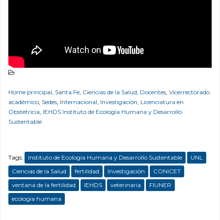
Home principal
,
Santa Fe
,
Ciencias de la Salud
,
Docentes
,
Vicerrectorado
académico
,
Sedes
,
Internacional
,
Investigación
,
Licenciatura en
Obstetricia
,
IEHDS Instituto de Ecología Humana y Desarrollo
Sustentable
Tags:
Instituto de Ecología Humana y Desarrollo Sustentable
UNL
Ciencias de la Salud
fertilidad
Investigación
CONICET
ventana de la fertilidad
IEHDS
veterinaria
FIUNER
ecologia humana