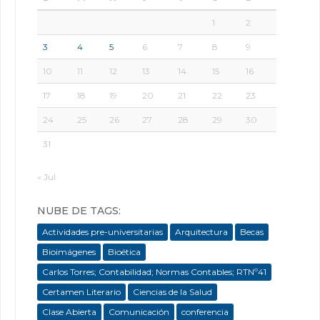
1
2
3
4
5
6
7
8
9
10
11
12
13
14
15
16
17
18
19
20
21
22
23
24
25
26
27
28
29
30
31
« Jul
NUBE DE TAGS:
Actividades pre-universitarias
Arquitectura
Becas
Bioimágenes
Bioética
Carlos Torres; Contabilidad; Normas Contables; RTNº41
Certamen Literario
Ciencias de la Salud
Clase Abierta
Comunicación
conferencia