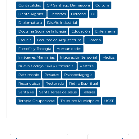
Contabilidad
CP Santiago Bernasconi
Cultura
Dante Alghieri
Deportes
Derecho
DI
Diplomatura
Diseño Industrial
Doctrina Social de la Iglesia
Educación
Enfermeria
Escuela
Facultad de Arquitectura
Filosofía
Filosofía y Teología
Humanidades
Imágenes Mamarias
Integración Sensorial
Medios
Nuevo Código Civil y Comercial
Pastoral
Patrimonio
Posadas
Psicopedagogía
Reconquista
Rectorado
Retiro Espiritual
Santa Fe
Santa Teresa de Jesús
Talleres
Terapia Ocupacional
Trubutos Municipales
UCSF