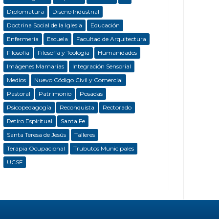
Diplomatura
Diseño Industrial
Doctrina Social de la Iglesia
Educación
Enfermeria
Escuela
Facultad de Arquitectura
Filosofía
Filosofía y Teología
Humanidades
Imágenes Mamarias
Integración Sensorial
Medios
Nuevo Código Civil y Comercial
Pastoral
Patrimonio
Posadas
Psicopedagogía
Reconquista
Rectorado
Retiro Espiritual
Santa Fe
Santa Teresa de Jesús
Talleres
Terapia Ocupacional
Trubutos Municipales
UCSF