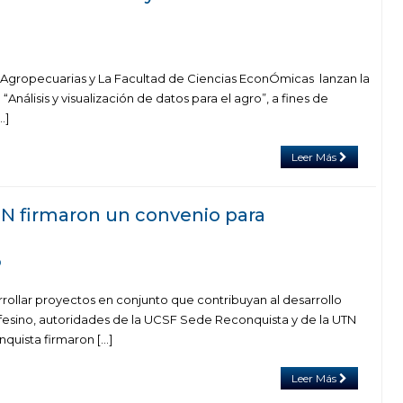
 Agropecuarias y La Facultad de Ciencias EconÓmicas lanzan la
nálisis y visualización de datos para el agro”, a fines de
…]
Leer Más
TN firmaron un convenio para
0
rollar proyectos en conjunto que contribuyan al desarrollo
afesino, autoridades de la UCSF Sede Reconquista y de la UTN
quista firmaron […]
Leer Más