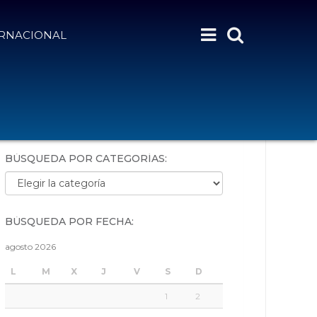
ERNACIONAL
BÚSQUEDA POR PALABRAS:
BÚSQUEDA POR CATEGORÍAS:
Búsqueda por categorías:
BÚSQUEDA POR FECHA:
agosto 2026
L
M
X
J
V
S
D
1
2