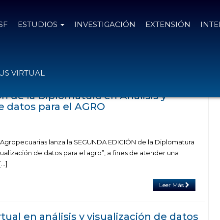
SF
ESTUDIOS
INVESTIGACIÓN
EXTENSIÓN
INT
n el tag administracion rural
S VIRTUAL
n de la Diplomatura en Análisis y
de datos para el AGRO
s Agropecuarias lanza la SEGUNDA EDICIÓN de la Diplomatura
sualización de datos para el agro”, a fines de atender una
[…]
Leer Más
tual en análisis y visualización de datos