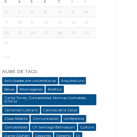
3
4
5
6
7
8
9
10
11
12
13
14
15
16
17
18
19
20
21
22
23
24
25
26
27
28
29
30
31
« Jul
NUBE DE TAGS:
Actividades pre-universitarias
Arquitectura
Becas
Bioimágenes
Bioética
Carlos Torres; Contabilidad; Normas Contables;
RTNº41
Certamen Literario
Ciencias de la Salud
Clase Abierta
Comunicación
conferencia
Contabilidad
CP Santiago Bernasconi
Cultura
Dante Alghieri
Deportes
Derecho
DI