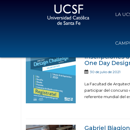
LA UC
Noticias publicad
CAMPU
Inscripciones a
One Day Desig
30 de julio de 2021
La Facultad de Arquitect
participar del concurso
referente mundial del e
Gabriel Biagio