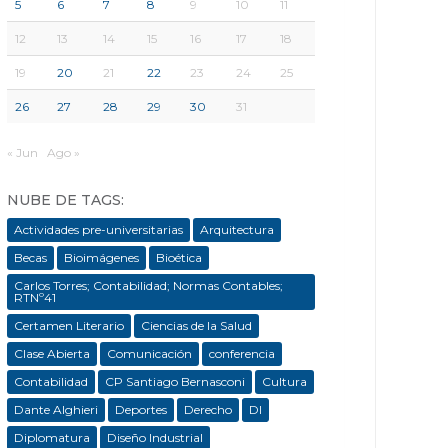
5
6
7
8
9
10
11
12
13
14
15
16
17
18
19
20
21
22
23
24
25
26
27
28
29
30
31
« Jun
Ago »
NUBE DE TAGS:
Actividades pre-universitarias
Arquitectura
Becas
Bioimágenes
Bioética
Carlos Torres; Contabilidad; Normas Contables;
RTNº41
Certamen Literario
Ciencias de la Salud
Clase Abierta
Comunicación
conferencia
Contabilidad
CP Santiago Bernasconi
Cultura
Dante Alghieri
Deportes
Derecho
DI
Diplomatura
Diseño Industrial