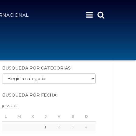
ERNACIONAL
BÚSQUEDA POR PALABRAS:
BÚSQUEDA POR CATEGORÍAS:
Búsqueda por categorías:
BÚSQUEDA POR FECHA:
julio 2021
L
M
X
J
V
S
D
1
2
3
4