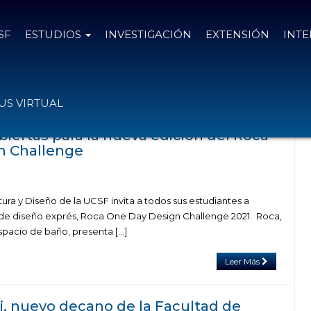
SF
ESTUDIOS
INVESTIGACIÓN
EXTENSIÓN
INT
as el
30 de julio de 2021
S VIRTUAL
biertas para la nueva edición del Roca
n Challenge
ura y Diseño de la UCSF invita a todos sus estudiantes a
 de diseño exprés, Roca One Day Design Challenge 2021. Roca,
spacio de baño, presenta […]
Leer Más
ni, nuevo decano de la Facultad de