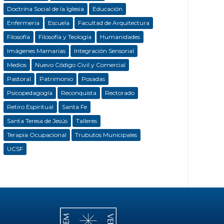
Doctrina Social de la Iglesia
Educación
Enfermeria
Escuela
Facultad de Arquitectura
Filosofía
Filosofía y Teología
Humanidades
Imágenes Mamarias
Integración Sensorial
Medios
Nuevo Código Civil y Comercial
Pastoral
Patrimonio
Posadas
Psicopedagogía
Reconquista
Rectorado
Retiro Espiritual
Santa Fe
Santa Teresa de Jesús
Talleres
Terapia Ocupacional
Trubutos Municipales
UCSF