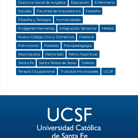
Doctrina Social de la Iglesia
Educación
Enfermeria
Escuela
Facultad de Arquitectura
Filosofía
Filosofía y Teología
Humanidades
Imágenes Mamarias
Integración Sensorial
Medios
Nuevo Código Civil y Comercial
Pastoral
Patrimonio
Posadas
Psicopedagogía
Reconquista
Rectorado
Retiro Espiritual
Santa Fe
Santa Teresa de Jesús
Talleres
Terapia Ocupacional
Trubutos Municipales
UCSF