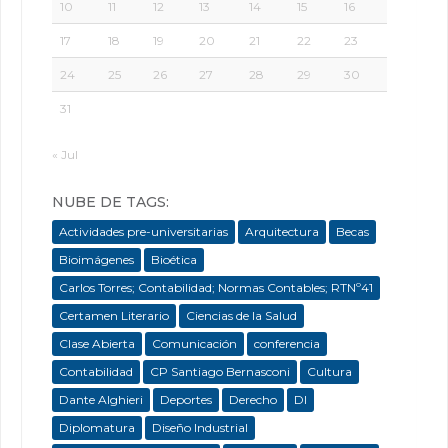
10
11
12
13
14
15
16
17
18
19
20
21
22
23
24
25
26
27
28
29
30
31
« Jul
NUBE DE TAGS:
Actividades pre-universitarias
Arquitectura
Becas
Bioimágenes
Bioética
Carlos Torres; Contabilidad; Normas Contables; RTNº41
Certamen Literario
Ciencias de la Salud
Clase Abierta
Comunicación
conferencia
Contabilidad
CP Santiago Bernasconi
Cultura
Dante Alghieri
Deportes
Derecho
DI
Diplomatura
Diseño Industrial