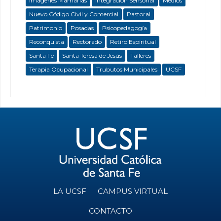
Imágenes Mamarias
Integración Sensorial
Medios
Nuevo Código Civil y Comercial
Pastoral
Patrimonio
Posadas
Psicopedagogía
Reconquista
Rectorado
Retiro Espiritual
Santa Fe
Santa Teresa de Jesús
Talleres
Terapia Ocupacional
Trubutos Municipales
UCSF
LA UCSF
CAMPUS VIRTUAL
CONTACTO