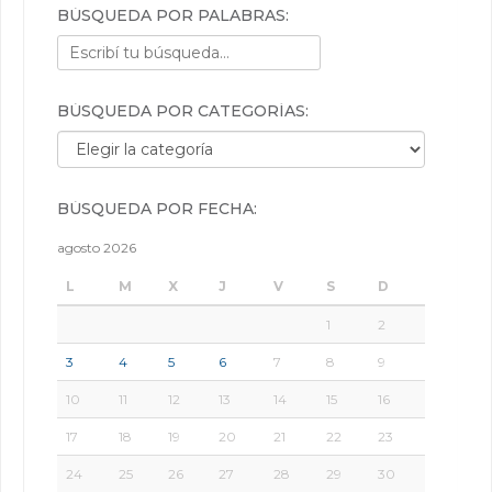
BÚSQUEDA POR PALABRAS:
BÚSQUEDA POR CATEGORÍAS:
Búsqueda por categorías:
BÚSQUEDA POR FECHA:
agosto 2026
L
M
X
J
V
S
D
1
2
3
4
5
6
7
8
9
10
11
12
13
14
15
16
17
18
19
20
21
22
23
24
25
26
27
28
29
30