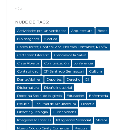
« Jul
NUBE DE TAGS:
Actividades pre-universitarias
Arquitectura
Becas
Bioimágenes
Bioética
Carlos Torres; Contabilidad; Normas Contables; RTNº41
Certamen Literario
Ciencias de la Salud
Clase Abierta
Comunicación
conferencia
Contabilidad
CP Santiago Bernasconi
Cultura
Dante Alghieri
Deportes
Derecho
DI
Diplomatura
Diseño Industrial
Doctrina Social de la Iglesia
Educación
Enfermeria
Escuela
Facultad de Arquitectura
Filosofía
Filosofía y Teología
Humanidades
Imágenes Mamarias
Integración Sensorial
Medios
Nuevo Código Civil y Comercial
Pastoral