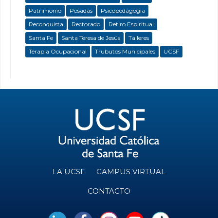
Patrimonio
Posadas
Psicopedagogía
Reconquista
Rectorado
Retiro Espiritual
Santa Fe
Santa Teresa de Jesús
Talleres
Terapia Ocupacional
Trubutos Municipales
UCSF
LA UCSF
CAMPUS VIRTUAL
CONTACTO