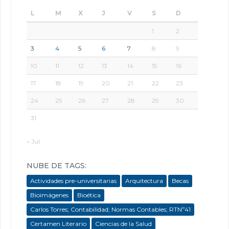
L
M
X
J
V
S
D
1
2
3
4
5
6
7
8
9
10
11
12
13
14
15
16
17
18
19
20
21
22
23
24
25
26
27
28
29
30
31
« Jul
NUBE DE TAGS:
Actividades pre-universitarias
Arquitectura
Becas
Bioimágenes
Bioética
Carlos Torres; Contabilidad; Normas Contables; RTNº41
Certamen Literario
Ciencias de la Salud