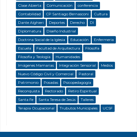
Clase Abierta
Comunicación
conferencia
Contabilidad
CP Santiago Bernasconi
Cultura
Dante Alghieri
Deportes
Derecho
DI
Diplomatura
Diseño Industrial
Doctrina Social de la Iglesia
Educación
Enfermeria
Escuela
Facultad de Arquitectura
Filosofía
Filosofía y Teología
Humanidades
Imágenes Mamarias
Integración Sensorial
Medios
Nuevo Código Civil y Comercial
Pastoral
Patrimonio
Posadas
Psicopedagogía
Reconquista
Rectorado
Retiro Espiritual
Santa Fe
Santa Teresa de Jesús
Talleres
Terapia Ocupacional
Trubutos Municipales
UCSF