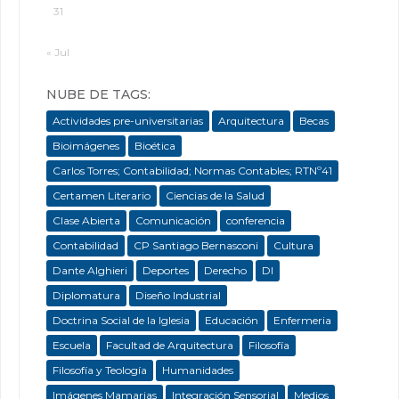
31
« Jul
NUBE DE TAGS:
Actividades pre-universitarias
Arquitectura
Becas
Bioimágenes
Bioética
Carlos Torres; Contabilidad; Normas Contables; RTNº41
Certamen Literario
Ciencias de la Salud
Clase Abierta
Comunicación
conferencia
Contabilidad
CP Santiago Bernasconi
Cultura
Dante Alghieri
Deportes
Derecho
DI
Diplomatura
Diseño Industrial
Doctrina Social de la Iglesia
Educación
Enfermeria
Escuela
Facultad de Arquitectura
Filosofía
Filosofía y Teología
Humanidades
Imágenes Mamarias
Integración Sensorial
Medios