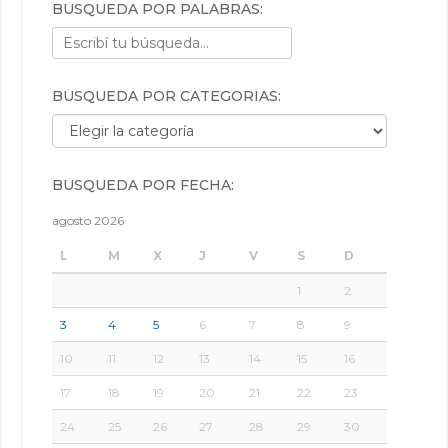
BÚSQUEDA POR PALABRAS:
BÚSQUEDA POR CATEGORÍAS:
Búsqueda por categorías:
BÚSQUEDA POR FECHA:
agosto 2026
L
M
X
J
V
S
D
1
2
3
4
5
6
7
8
9
10
11
12
13
14
15
16
17
18
19
20
21
22
23
24
25
26
27
28
29
30