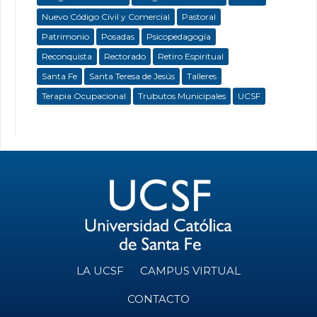
Nuevo Código Civil y Comercial
Pastoral
Patrimonio
Posadas
Psicopedagogía
Reconquista
Rectorado
Retiro Espiritual
Santa Fe
Santa Teresa de Jesús
Talleres
Terapia Ocupacional
Trubutos Municipales
UCSF
LA UCSF
CAMPUS VIRTUAL
CONTACTO