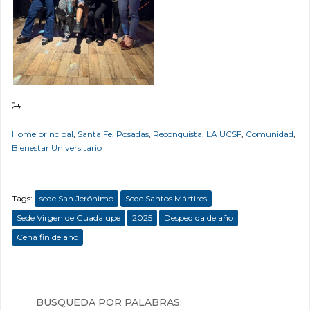
Home principal
,
Santa Fe
,
Posadas
,
Reconquista
,
LA UCSF
,
Comunidad
,
Bienestar Universitario
Tags:
sede San Jerónimo
Sede Santos Mártires
Sede Virgen de Guadalupe
2025
Despedida de año
Cena fin de año
BÚSQUEDA POR PALABRAS: