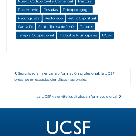
Nuevo Código Civil y Comercial
Pastoral
Patrimonio
Posadas
Psicopedagogía
Reconquista
Rectorado
Retiro Espiritual
Santa Fe
Santa Teresa de Jesús
Talleres
Terapia Ocupacional
Trubutos Municipales
UCSF
Seguridad alimentaria y formación profesional: la UCSF
Post navigation
presente en espacios científicos nacionales
La UCSF ya emite los títulos en formato digital