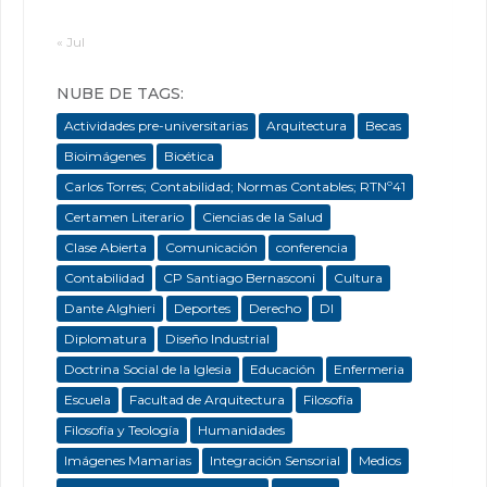
« Jul
NUBE DE TAGS:
Actividades pre-universitarias
Arquitectura
Becas
Bioimágenes
Bioética
Carlos Torres; Contabilidad; Normas Contables; RTNº41
Certamen Literario
Ciencias de la Salud
Clase Abierta
Comunicación
conferencia
Contabilidad
CP Santiago Bernasconi
Cultura
Dante Alghieri
Deportes
Derecho
DI
Diplomatura
Diseño Industrial
Doctrina Social de la Iglesia
Educación
Enfermeria
Escuela
Facultad de Arquitectura
Filosofía
Filosofía y Teología
Humanidades
Imágenes Mamarias
Integración Sensorial
Medios