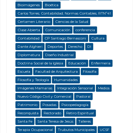
Bioimágenes
Bioética
Carlos Torres; Contabilidad; Normas Contables; RTNº41
Certamen Literario
Ciencias de la Salud
Clase Abierta
Comunicación
conferencia
Contabilidad
CP Santiago Bernasconi
Cultura
Dante Alghieri
Deportes
Derecho
DI
Diplomatura
Diseño Industrial
Doctrina Social de la Iglesia
Educación
Enfermeria
Escuela
Facultad de Arquitectura
Filosofía
Filosofía y Teología
Humanidades
Imágenes Mamarias
Integración Sensorial
Medios
Nuevo Código Civil y Comercial
Pastoral
Patrimonio
Posadas
Psicopedagogía
Reconquista
Rectorado
Retiro Espiritual
Santa Fe
Santa Teresa de Jesús
Talleres
Terapia Ocupacional
Trubutos Municipales
UCSF