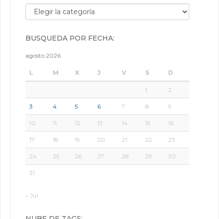
Búsqueda por categorías:
BÚSQUEDA POR FECHA:
agosto 2026
L
M
X
J
V
S
D
1
2
3
4
5
6
7
8
9
10
11
12
13
14
15
16
17
18
19
20
21
22
23
24
25
26
27
28
29
30
31
« Jul
NUBE DE TAGS: