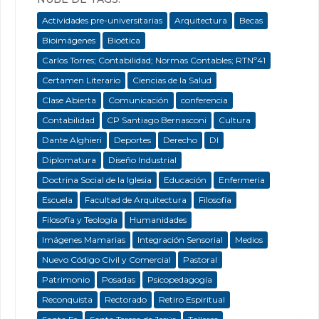
Actividades pre-universitarias
Arquitectura
Becas
Bioimágenes
Bioética
Carlos Torres; Contabilidad; Normas Contables; RTNº41
Certamen Literario
Ciencias de la Salud
Clase Abierta
Comunicación
conferencia
Contabilidad
CP Santiago Bernasconi
Cultura
Dante Alghieri
Deportes
Derecho
DI
Diplomatura
Diseño Industrial
Doctrina Social de la Iglesia
Educación
Enfermeria
Escuela
Facultad de Arquitectura
Filosofía
Filosofía y Teología
Humanidades
Imágenes Mamarias
Integración Sensorial
Medios
Nuevo Código Civil y Comercial
Pastoral
Patrimonio
Posadas
Psicopedagogía
Reconquista
Rectorado
Retiro Espiritual