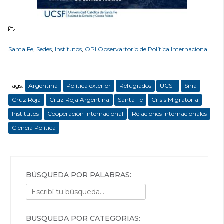
Santa Fe
,
Sedes
,
Institutos
,
OPI Observartorio de Política Internacional
Tags:
Argentina
Política exterior
Refugiados
UCSF
Siria
Cruz Roja
Cruz Roja Argentina
Santa Fe
Crisis Migratoria
Institutos
Cooperación Internacional
Relaciones Internacionales
Ciencia Política
BÚSQUEDA POR PALABRAS:
BÚSQUEDA POR CATEGORÍAS: