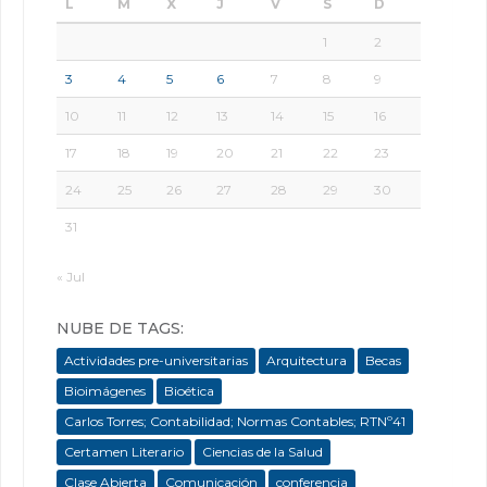
L
M
X
J
V
S
D
1
2
3
4
5
6
7
8
9
10
11
12
13
14
15
16
17
18
19
20
21
22
23
24
25
26
27
28
29
30
31
« Jul
NUBE DE TAGS:
Actividades pre-universitarias
Arquitectura
Becas
Bioimágenes
Bioética
Carlos Torres; Contabilidad; Normas Contables; RTNº41
Certamen Literario
Ciencias de la Salud
Clase Abierta
Comunicación
conferencia