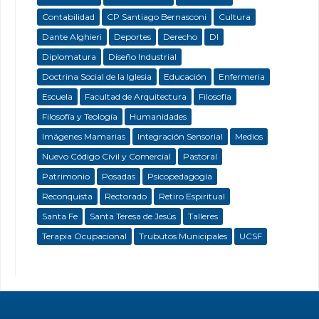
Contabilidad
CP Santiago Bernasconi
Cultura
Dante Alghieri
Deportes
Derecho
DI
Diplomatura
Diseño Industrial
Doctrina Social de la Iglesia
Educación
Enfermeria
Escuela
Facultad de Arquitectura
Filosofía
Filosofía y Teología
Humanidades
Imágenes Mamarias
Integración Sensorial
Medios
Nuevo Código Civil y Comercial
Pastoral
Patrimonio
Posadas
Psicopedagogía
Reconquista
Rectorado
Retiro Espiritual
Santa Fe
Santa Teresa de Jesús
Talleres
Terapia Ocupacional
Trubutos Municipales
UCSF