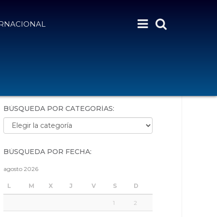
ERNACIONAL
BÚSQUEDA POR PALABRAS:
BÚSQUEDA POR CATEGORÍAS:
Búsqueda por categorías:
BÚSQUEDA POR FECHA:
agosto 2026
L
M
X
J
V
S
D
1
2