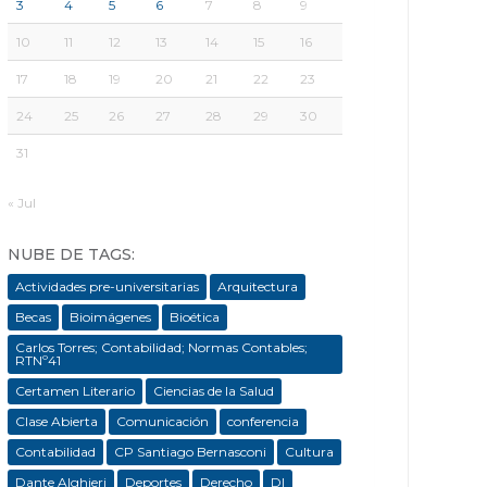
3
4
5
6
7
8
9
10
11
12
13
14
15
16
17
18
19
20
21
22
23
24
25
26
27
28
29
30
31
« Jul
NUBE DE TAGS:
Actividades pre-universitarias
Arquitectura
Becas
Bioimágenes
Bioética
Carlos Torres; Contabilidad; Normas Contables;
RTNº41
Certamen Literario
Ciencias de la Salud
Clase Abierta
Comunicación
conferencia
Contabilidad
CP Santiago Bernasconi
Cultura
Dante Alghieri
Deportes
Derecho
DI