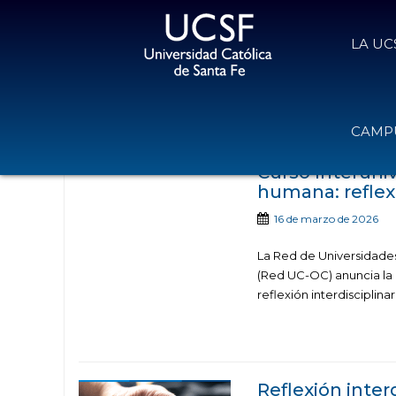
LA UC
Noticias publicadas c
CAMPU
Curso Interuniv
humana: reflexi
16 de marzo de 2026
La Red de Universidades
(Red UC-OC) anuncia la 
reflexión interdisciplinar
Reflexión interd