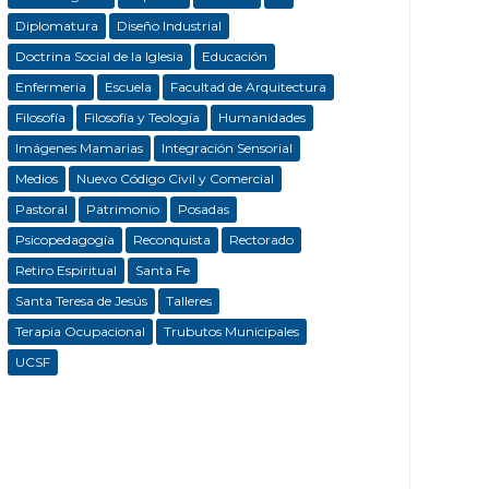
Diplomatura
Diseño Industrial
Doctrina Social de la Iglesia
Educación
Enfermeria
Escuela
Facultad de Arquitectura
Filosofía
Filosofía y Teología
Humanidades
Imágenes Mamarias
Integración Sensorial
Medios
Nuevo Código Civil y Comercial
Pastoral
Patrimonio
Posadas
Psicopedagogía
Reconquista
Rectorado
Retiro Espiritual
Santa Fe
Santa Teresa de Jesús
Talleres
Terapia Ocupacional
Trubutos Municipales
UCSF