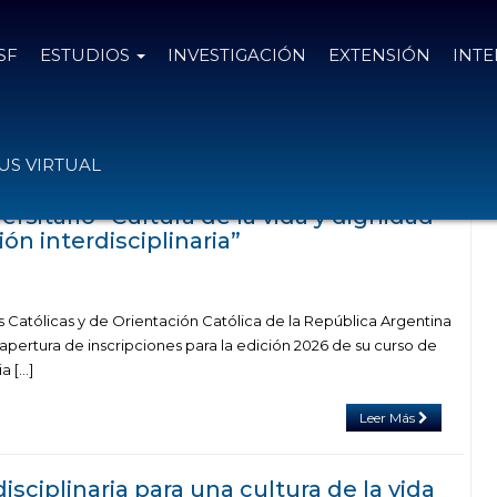
SF
ESTUDIOS
INVESTIGACIÓN
EXTENSIÓN
INT
on el tag Cultura de la Vida
S VIRTUAL
ersitario “Cultura de la vida y dignidad
ón interdisciplinaria”
 Católicas y de Orientación Católica de la República Argentina
apertura de inscripciones para la edición 2026 de su curso de
ia […]
Leer Más
isciplinaria para una cultura de la vida