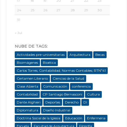
17
18
19
20
21
22
23
24
25
26
27
28
29
30
31
« Jul
NUBE DE TAGS:
Actividades pre-universitarias
Arquitectura
Becas
Bioimágenes
Bioética
Carlos Torres; Contabilidad; Normas Contables; RTNº41
Certamen Literario
Ciencias de la Salud
Clase Abierta
Comunicación
conferencia
Contabilidad
CP Santiago Bernasconi
Cultura
Dante Alghieri
Deportes
Derecho
DI
Diplomatura
Diseño Industrial
Doctrina Social de la Iglesia
Educación
Enfermeria
Escuela
Facultad de Arquitectura
Filosofía