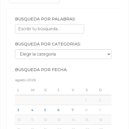
POSTS NAVIGATION
BÚSQUEDA POR PALABRAS:
BÚSQUEDA POR CATEGORÍAS:
Búsqueda por categorías:
BÚSQUEDA POR FECHA:
agosto 2026
L
M
X
J
V
S
D
1
2
3
4
5
6
7
8
9
10
11
12
13
14
15
16