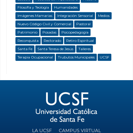
Filosofía y Teología
Humanidades
Imágenes Mamarias
Integración Sensorial
Medios
Nuevo Código Civil y Comercial
Pastoral
Patrimonio
Posadas
Psicopedagogía
Reconquista
Rectorado
Retiro Espiritual
Santa Fe
Santa Teresa de Jesús
Talleres
Terapia Ocupacional
Trubutos Municipales
UCSF
LA UCSF
CAMPUS VIRTUAL