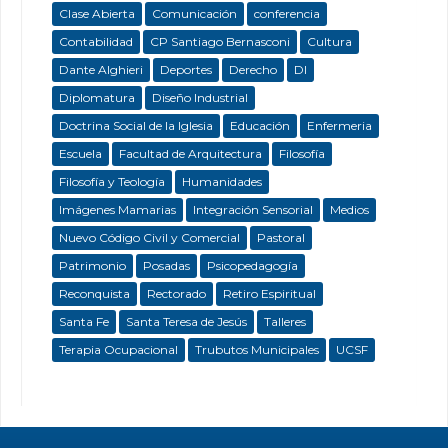
Clase Abierta
Comunicación
conferencia
Contabilidad
CP Santiago Bernasconi
Cultura
Dante Alghieri
Deportes
Derecho
DI
Diplomatura
Diseño Industrial
Doctrina Social de la Iglesia
Educación
Enfermeria
Escuela
Facultad de Arquitectura
Filosofía
Filosofía y Teología
Humanidades
Imágenes Mamarias
Integración Sensorial
Medios
Nuevo Código Civil y Comercial
Pastoral
Patrimonio
Posadas
Psicopedagogía
Reconquista
Rectorado
Retiro Espiritual
Santa Fe
Santa Teresa de Jesús
Talleres
Terapia Ocupacional
Trubutos Municipales
UCSF