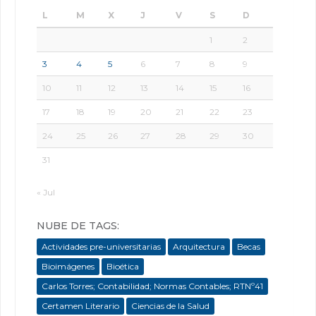
L
M
X
J
V
S
D
1
2
3
4
5
6
7
8
9
10
11
12
13
14
15
16
17
18
19
20
21
22
23
24
25
26
27
28
29
30
31
« Jul
NUBE DE TAGS:
Actividades pre-universitarias
Arquitectura
Becas
Bioimágenes
Bioética
Carlos Torres; Contabilidad; Normas Contables; RTNº41
Certamen Literario
Ciencias de la Salud