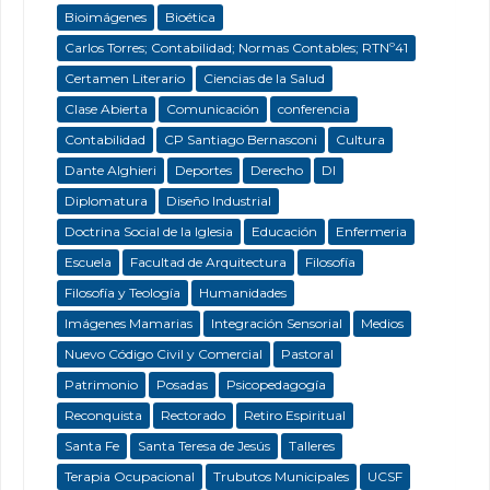
Bioimágenes
Bioética
Carlos Torres; Contabilidad; Normas Contables; RTNº41
Certamen Literario
Ciencias de la Salud
Clase Abierta
Comunicación
conferencia
Contabilidad
CP Santiago Bernasconi
Cultura
Dante Alghieri
Deportes
Derecho
DI
Diplomatura
Diseño Industrial
Doctrina Social de la Iglesia
Educación
Enfermeria
Escuela
Facultad de Arquitectura
Filosofía
Filosofía y Teología
Humanidades
Imágenes Mamarias
Integración Sensorial
Medios
Nuevo Código Civil y Comercial
Pastoral
Patrimonio
Posadas
Psicopedagogía
Reconquista
Rectorado
Retiro Espiritual
Santa Fe
Santa Teresa de Jesús
Talleres
Terapia Ocupacional
Trubutos Municipales
UCSF