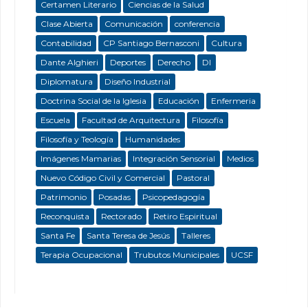
Certamen Literario
Ciencias de la Salud
Clase Abierta
Comunicación
conferencia
Contabilidad
CP Santiago Bernasconi
Cultura
Dante Alghieri
Deportes
Derecho
DI
Diplomatura
Diseño Industrial
Doctrina Social de la Iglesia
Educación
Enfermeria
Escuela
Facultad de Arquitectura
Filosofía
Filosofía y Teología
Humanidades
Imágenes Mamarias
Integración Sensorial
Medios
Nuevo Código Civil y Comercial
Pastoral
Patrimonio
Posadas
Psicopedagogía
Reconquista
Rectorado
Retiro Espiritual
Santa Fe
Santa Teresa de Jesús
Talleres
Terapia Ocupacional
Trubutos Municipales
UCSF