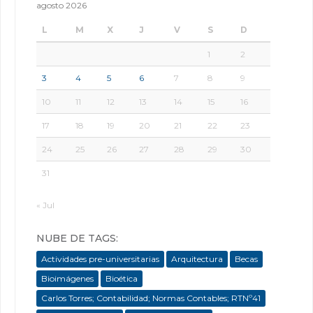
agosto 2026
L
M
X
J
V
S
D
1
2
3
4
5
6
7
8
9
10
11
12
13
14
15
16
17
18
19
20
21
22
23
24
25
26
27
28
29
30
31
« Jul
NUBE DE TAGS:
Actividades pre-universitarias
Arquitectura
Becas
Bioimágenes
Bioética
Carlos Torres; Contabilidad; Normas Contables; RTNº41