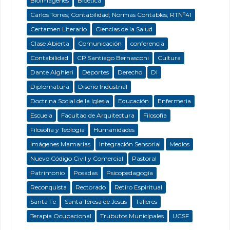
Bioimágenes
Bioética
Carlos Torres; Contabilidad; Normas Contables; RTNº41
Certamen Literario
Ciencias de la Salud
Clase Abierta
Comunicación
conferencia
Contabilidad
CP Santiago Bernasconi
Cultura
Dante Alghieri
Deportes
Derecho
DI
Diplomatura
Diseño Industrial
Doctrina Social de la Iglesia
Educación
Enfermeria
Escuela
Facultad de Arquitectura
Filosofía
Filosofía y Teología
Humanidades
Imágenes Mamarias
Integración Sensorial
Medios
Nuevo Código Civil y Comercial
Pastoral
Patrimonio
Posadas
Psicopedagogía
Reconquista
Rectorado
Retiro Espiritual
Santa Fe
Santa Teresa de Jesús
Talleres
Terapia Ocupacional
Trubutos Municipales
UCSF